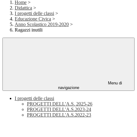
Home
>
Didattica
>
I progetti delle classi
>
Educazione Civica
>
Anno Scolastico 2019-2020
>
Ragazzi inutili
Menu di
navigazione
I progetti delle classi
PROGETTI DELL'A.S. 2025-26
PROGETTI DELL'A.S.2023-24
PROGETTI DELL'A.S.2022-23