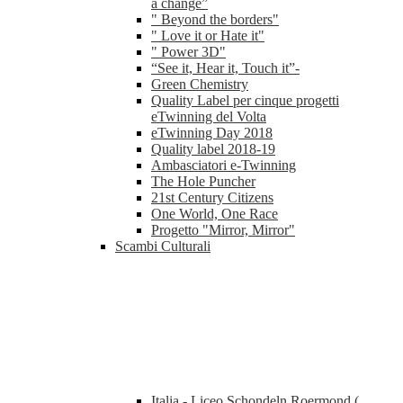
a change”
" Beyond the borders"
" Love it or Hate it"
" Power 3D"
“See it, Hear it, Touch it”-
Green Chemistry
Quality Label per cinque progetti
eTwinning del Volta
eTwinning Day 2018
Quality label 2018-19
Ambasciatori e-Twinning
The Hole Puncher
21st Century Citizens
One World, One Race
Progetto "Mirror, Mirror"
Scambi Culturali
Italia - Liceo Schondeln Roermond (