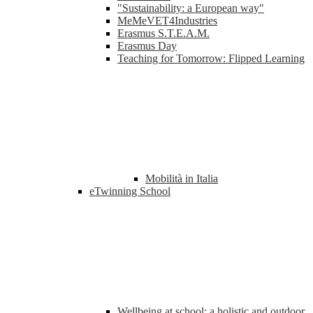
"Sustainability: a European way"
MeMeVET4Industries
Erasmus S.T.E.A.M.
Erasmus Day
Teaching for Tomorrow: Flipped Learning
Mobilità in Italia
eTwinning School
Wellbeing at school: a holistic and outdoor