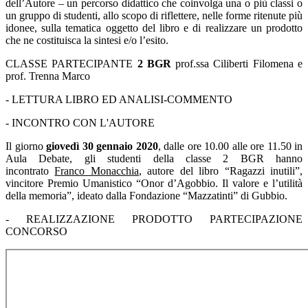
dell’Autore – un percorso didattico che coinvolga una o più classi o
un gruppo di studenti, allo scopo di riflettere, nelle forme ritenute più
idonee, sulla tematica oggetto del libro e di realizzare un prodotto
che ne costituisca la sintesi e/o l’esito.
CLASSE PARTECIPANTE
2 BGR
prof.ssa Ciliberti Filomena e
prof. Trenna Marco
- LETTURA LIBRO ED ANALISI-COMMENTO
- INCONTRO CON L'AUTORE
Il giorno
giovedì 30 gennaio 2020
, dalle ore 10.00 alle ore 11.50 in
Aula Debate, gli studenti della classe 2 BGR hanno
incontrato
Franco Monacchia
, autore del libro “Ragazzi inutili”,
vincitore Premio Umanistico “Onor d’Agobbio. Il valore e l’utilità
della memoria”, ideato dalla Fondazione “Mazzatinti” di Gubbio.
- REALIZZAZIONE PRODOTTO PARTECIPAZIONE
CONCORSO