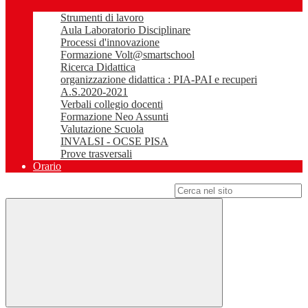
Strumenti di lavoro
Aula Laboratorio Disciplinare
Processi d'innovazione
Formazione Volt@smartschool
Ricerca Didattica
organizzazione didattica : PIA-PAI e recuperi
A.S.2020-2021
Verbali collegio docenti
Formazione Neo Assunti
Valutazione Scuola
INVALSI - OCSE PISA
Prove trasversali
Orario
Campo di ricerca per le pagine del sito