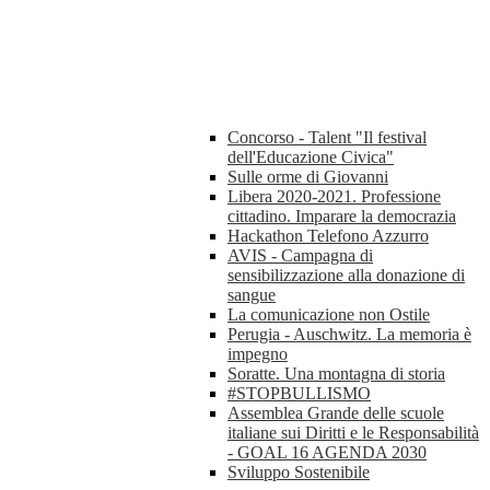
Concorso - Talent "Il festival
dell'Educazione Civica"
Sulle orme di Giovanni
Libera 2020-2021. Professione
cittadino. Imparare la democrazia
Hackathon Telefono Azzurro
AVIS - Campagna di
sensibilizzazione alla donazione di
sangue
La comunicazione non Ostile
Perugia - Auschwitz. La memoria è
impegno
Soratte. Una montagna di storia
#STOPBULLISMO
Assemblea Grande delle scuole
italiane sui Diritti e le Responsabilità
- GOAL 16 AGENDA 2030
Sviluppo Sostenibile