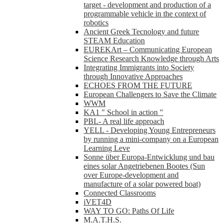
target - development and production of a
programmable vehicle in the context of
robotics
Ancient Greek Tecnology and future
STEAM Education
EUREKArt – Communicating European
Science Research Knowledge through Arts
Integrating Immigrants into Society
through Innovative Approaches
ECHOES FROM THE FUTURE
European Challengers to Save the Climate
WWM
KA1 " School in action "
PBL- A real life approach
YELL - Developing Young Entrepreneurs
by running a mini-company on a European
Learning Leve
Sonne über Europa-Entwicklung und bau
eines solar Angetriebenen Bootes (Sun
over Europe-development and
manufacture of a solar powered boat)
Connected Classrooms
iVET4D
WAY TO GO: Paths Of Life
M.A.T.H.S.