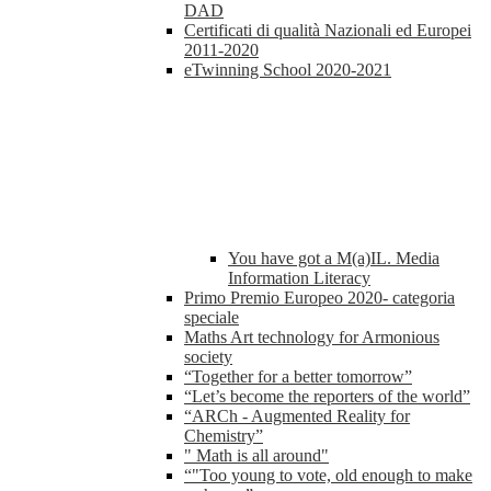
DAD
Certificati di qualità Nazionali ed Europei
2011-2020
eTwinning School 2020-2021
You have got a M(a)IL. Media
Information Literacy
Primo Premio Europeo 2020- categoria
speciale
Maths Art technology for Armonious
society
“Together for a better tomorrow”
“Let’s become the reporters of the world”
“ARCh - Augmented Reality for
Chemistry”
" Math is all around"
“"Too young to vote, old enough to make