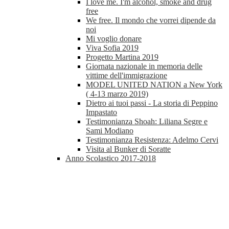
I love me. I'm alcohol, smoke and drug
free
We free. Il mondo che vorrei dipende da
noi
Mi voglio donare
Viva Sofia 2019
Progetto Martina 2019
Giornata nazionale in memoria delle
vittime dell'immigrazione
MODEL UNITED NATION a New York
( 4-13 marzo 2019)
Dietro ai tuoi passi - La storia di Peppino
Impastato
Testimonianza Shoah: Liliana Segre e
Sami Modiano
Testimonianza Resistenza: Adelmo Cervi
Visita al Bunker di Soratte
Anno Scolastico 2017-2018