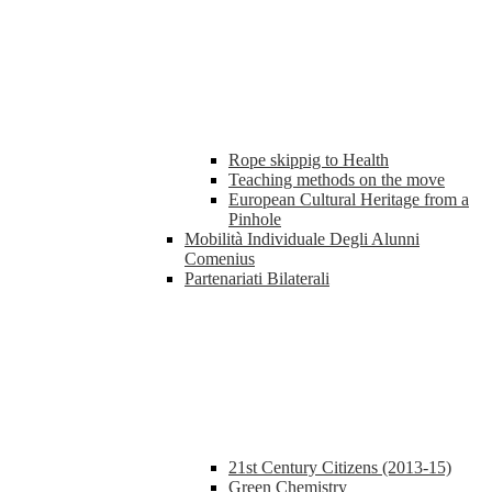
Rope skippig to Health
Teaching methods on the move
European Cultural Heritage from a
Pinhole
Mobilità Individuale Degli Alunni
Comenius
Partenariati Bilaterali
21st Century Citizens (2013-15)
Green Chemistry