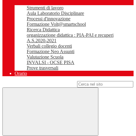
Strumenti di lavoro
Aula Laboratorio Disciplinare
Processi d'innovazione
Formazione Volt@smartschool
Ricerca Didattica
organizzazione didattica : PIA-PAI e recuperi
A.S.2020-2021
Verbali collegio docenti
Formazione Neo Assunti
Valutazione Scuola
INVALSI - OCSE PISA
Prove trasversali
Orario
Campo di ricerca per le pagine del sito