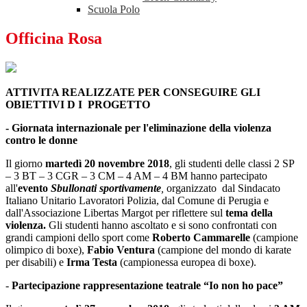
Scuola Polo
Officina Rosa
ATTIVITA REALIZZATE PER CONSEGUIRE GLI
OBIETTIVI D I PROGETTO
- Giornata internazionale per l'eliminazione della violenza
contro le donne
Il giorno
martedì 20 novembre 2018
, gli studenti delle classi 2 SP
– 3 BT – 3 CGR – 3 CM – 4 AM – 4 BM hanno partecipato
all'
evento
Sbullonati sportivamente
,
organizzato dal Sindacato
Italiano Unitario Lavoratori Polizia, dal Comune di Perugia e
dall'Associazione Libertas Margot per riflettere sul
tema della
violenza.
Gli studenti hanno ascoltato e si sono confrontati con
grandi campioni dello sport come
Roberto Cammarelle
(campione
olimpico di boxe),
Fabio Ventura
(campione del mondo di karate
per disabili) e
Irma Testa
(campionessa europea di boxe).
-
Partecipazione rappresentazione teatrale “Io non ho pace”