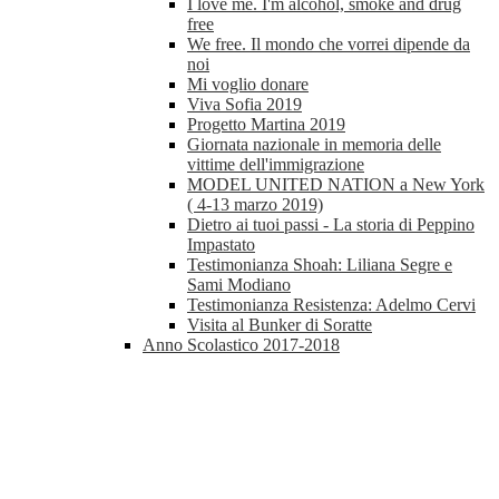
I love me. I'm alcohol, smoke and drug
free
We free. Il mondo che vorrei dipende da
noi
Mi voglio donare
Viva Sofia 2019
Progetto Martina 2019
Giornata nazionale in memoria delle
vittime dell'immigrazione
MODEL UNITED NATION a New York
( 4-13 marzo 2019)
Dietro ai tuoi passi - La storia di Peppino
Impastato
Testimonianza Shoah: Liliana Segre e
Sami Modiano
Testimonianza Resistenza: Adelmo Cervi
Visita al Bunker di Soratte
Anno Scolastico 2017-2018