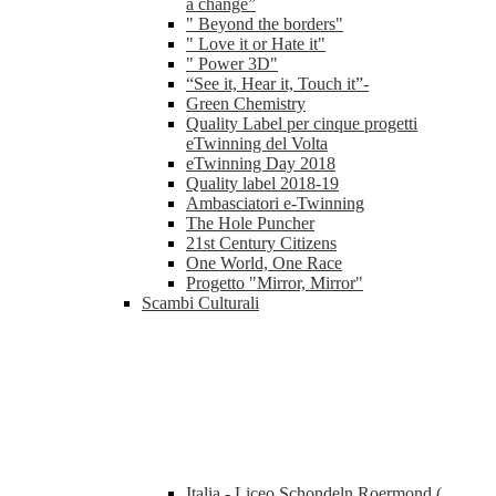
a change”
" Beyond the borders"
" Love it or Hate it"
" Power 3D"
“See it, Hear it, Touch it”-
Green Chemistry
Quality Label per cinque progetti
eTwinning del Volta
eTwinning Day 2018
Quality label 2018-19
Ambasciatori e-Twinning
The Hole Puncher
21st Century Citizens
One World, One Race
Progetto "Mirror, Mirror"
Scambi Culturali
Italia - Liceo Schondeln Roermond (