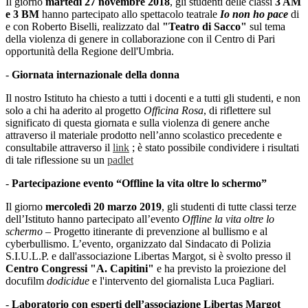
Il giorno
martedì 27 novembre 2018
, gli studenti delle classi
3 AM
e 3 BM
hanno partecipato allo spettacolo teatrale
Io non ho pace
di
e con Roberto Biselli, realizzato dal
"Teatro di Sacco"
sul tema
della violenza di genere in collaborazione con il Centro di Pari
opportunità della Regione dell'Umbria.
-
Giornata internazionale della donna
Il nostro Istituto ha chiesto a tutti i docenti e a tutti gli studenti, e non
solo a chi ha aderito al progetto
Officina Rosa
, di riflettere sul
significato di questa giornata e sulla violenza di genere anche
attraverso il materiale prodotto nell’anno scolastico precedente e
consultabile attraverso il
link
; è stato possibile condividere i risultati
di tale riflessione su un
padlet
-
Partecipazione evento “Offline la vita oltre lo schermo”
Il giorno
mercoledì 20 marzo 2019
, gli studenti di tutte classi terze
dell’Istituto hanno partecipato all’evento
Offline la vita oltre lo
schermo –
Progetto itinerante di prevenzione al bullismo e al
cyberbullismo. L’evento, organizzato dal Sindacato di Polizia
S.I.U.L.P. e dall'associazione Libertas Margot, si è svolto presso il
Centro Congressi "A. Capitini"
e ha previsto la proiezione del
docufilm
dodicidue
e l'intervento del giornalista Luca Pagliari.
-
Laboratorio con esperti dell’associazione Libertas Margot