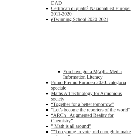
DAD
Certificati di qualità Nazionali ed Europei
2011-2020
eTwinning School 2020-2021
You have got a M(a)IL. Media
Information Literacy
Primo Premio Europeo 2020- categoria
speciale
Maths Art technology for Armonious
society
“Together for a better tomorrow”
“Let’s become the reporters of the world”
“ARCh - Augmented Reality for
Chemistry”
" Math is all around"
“"Too young to vote, old enough to make