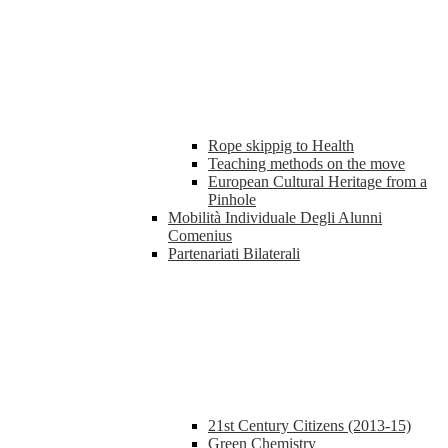
Rope skippig to Health
Teaching methods on the move
European Cultural Heritage from a
Pinhole
Mobilità Individuale Degli Alunni
Comenius
Partenariati Bilaterali
21st Century Citizens (2013-15)
Green Chemistry