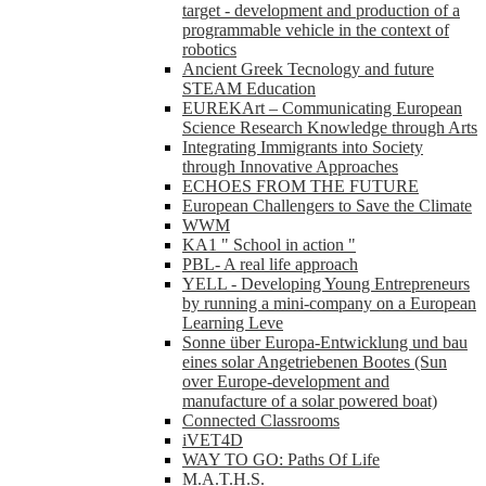
target - development and production of a
programmable vehicle in the context of
robotics
Ancient Greek Tecnology and future
STEAM Education
EUREKArt – Communicating European
Science Research Knowledge through Arts
Integrating Immigrants into Society
through Innovative Approaches
ECHOES FROM THE FUTURE
European Challengers to Save the Climate
WWM
KA1 " School in action "
PBL- A real life approach
YELL - Developing Young Entrepreneurs
by running a mini-company on a European
Learning Leve
Sonne über Europa-Entwicklung und bau
eines solar Angetriebenen Bootes (Sun
over Europe-development and
manufacture of a solar powered boat)
Connected Classrooms
iVET4D
WAY TO GO: Paths Of Life
M.A.T.H.S.