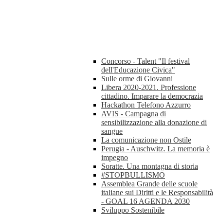
Concorso - Talent "Il festival
dell'Educazione Civica"
Sulle orme di Giovanni
Libera 2020-2021. Professione
cittadino. Imparare la democrazia
Hackathon Telefono Azzurro
AVIS - Campagna di
sensibilizzazione alla donazione di
sangue
La comunicazione non Ostile
Perugia - Auschwitz. La memoria è
impegno
Soratte. Una montagna di storia
#STOPBULLISMO
Assemblea Grande delle scuole
italiane sui Diritti e le Responsabilità
- GOAL 16 AGENDA 2030
Sviluppo Sostenibile