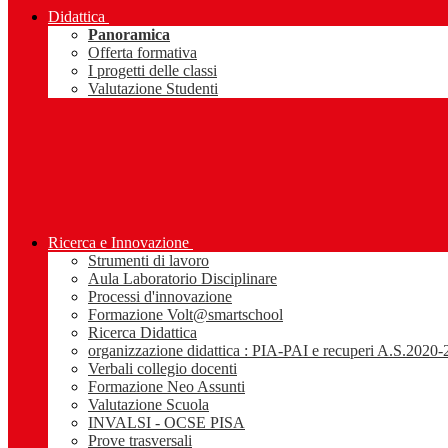
Didattica
Panoramica
Offerta formativa
I progetti delle classi
Valutazione Studenti
Ricerca e Innovazione
Strumenti di lavoro
Aula Laboratorio Disciplinare
Processi d'innovazione
Formazione Volt@smartschool
Ricerca Didattica
organizzazione didattica : PIA-PAI e recuperi A.S.2020
Verbali collegio docenti
Formazione Neo Assunti
Valutazione Scuola
INVALSI - OCSE PISA
Prove trasversali