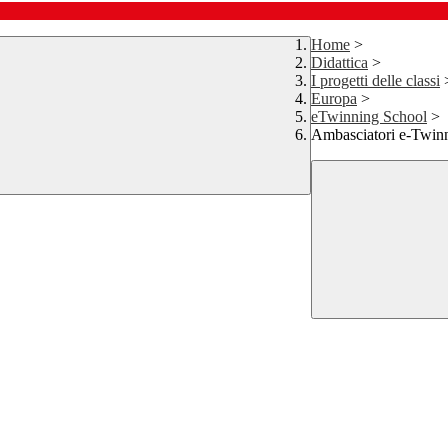
Home
>
Didattica
>
I progetti delle classi
Europa
>
eTwinning School
>
Ambasciatori e-Twin