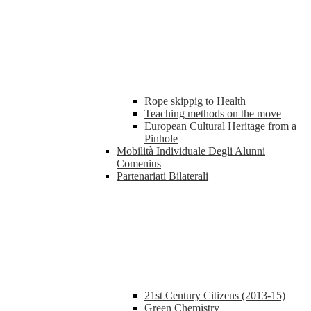
Rope skippig to Health
Teaching methods on the move
European Cultural Heritage from a
Pinhole
Mobilità Individuale Degli Alunni
Comenius
Partenariati Bilaterali
21st Century Citizens (2013-15)
Green Chemistry