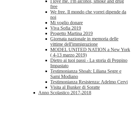
I love me. I'm alcohol, smoke and drug
free
We free. Il mondo che vorrei dipende da
noi
Mi voglio donare
Viva Sofia 2019
Progetto Martina 2019
Giornata nazionale in memoria delle
vittime dell'immigrazione
MODEL UNITED NATION a New York
( 4-13 marzo 2019)
Dietro ai tuoi passi - La storia di Peppino
Impastato
Testimonianza Shoah: Liliana Segre e
Sami Modiano
Testimonianza Resistenza: Adelmo Cervi
Visita al Bunker di Soratte
Anno Scolastico 2017-2018