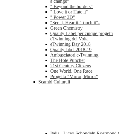
a change”
" Beyond the borders"
" Love it or Hate it"
" Power 3D"
“See it, Hear it, Touch it”-
Green Chemistry
Quality Label per cinque progetti
eTwinning del Volta
eTwinning Day 2018
Quality label 2018-19
Ambasciatori e-Twinning
The Hole Puncher
21st Century Citizens
One World, One Race
Progetto "Mirror, Mirror"
Scambi Culturali
Italia - Liceo Schondeln Roermond (