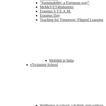
"Sustainability: a European way"
MeMeVET4Industries
Erasmus S.T.E.A.M.
Erasmus Day
Teaching for Tomorrow: Flipped Learning
Mobilità in Italia
eTwinning School
Wellbeing at school: a holistic and outdoor