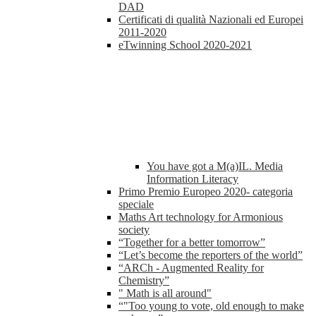
DAD
Certificati di qualità Nazionali ed Europei
2011-2020
eTwinning School 2020-2021
You have got a M(a)IL. Media
Information Literacy
Primo Premio Europeo 2020- categoria
speciale
Maths Art technology for Armonious
society
“Together for a better tomorrow”
“Let’s become the reporters of the world”
“ARCh - Augmented Reality for
Chemistry”
" Math is all around"
“"Too young to vote, old enough to make