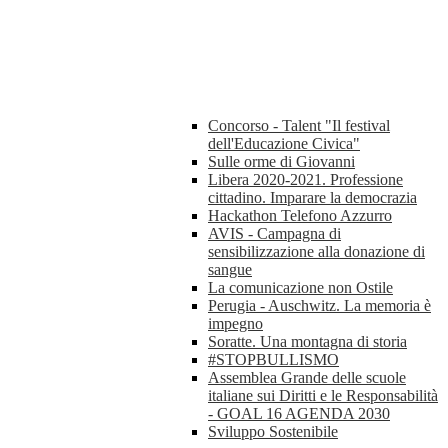
Concorso - Talent "Il festival
dell'Educazione Civica"
Sulle orme di Giovanni
Libera 2020-2021. Professione
cittadino. Imparare la democrazia
Hackathon Telefono Azzurro
AVIS - Campagna di
sensibilizzazione alla donazione di
sangue
La comunicazione non Ostile
Perugia - Auschwitz. La memoria è
impegno
Soratte. Una montagna di storia
#STOPBULLISMO
Assemblea Grande delle scuole
italiane sui Diritti e le Responsabilità
- GOAL 16 AGENDA 2030
Sviluppo Sostenibile