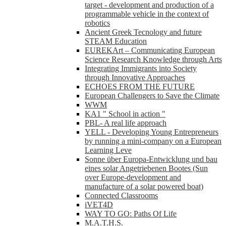
target - development and production of a
programmable vehicle in the context of
robotics
Ancient Greek Tecnology and future
STEAM Education
EUREKArt – Communicating European
Science Research Knowledge through Arts
Integrating Immigrants into Society
through Innovative Approaches
ECHOES FROM THE FUTURE
European Challengers to Save the Climate
WWM
KA1 " School in action "
PBL- A real life approach
YELL - Developing Young Entrepreneurs
by running a mini-company on a European
Learning Leve
Sonne über Europa-Entwicklung und bau
eines solar Angetriebenen Bootes (Sun
over Europe-development and
manufacture of a solar powered boat)
Connected Classrooms
iVET4D
WAY TO GO: Paths Of Life
M.A.T.H.S.