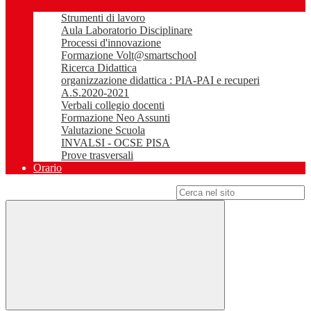
Strumenti di lavoro
Aula Laboratorio Disciplinare
Processi d'innovazione
Formazione Volt@smartschool
Ricerca Didattica
organizzazione didattica : PIA-PAI e recuperi
A.S.2020-2021
Verbali collegio docenti
Formazione Neo Assunti
Valutazione Scuola
INVALSI - OCSE PISA
Prove trasversali
Orario
Campo di ricerca per le pagine del sito