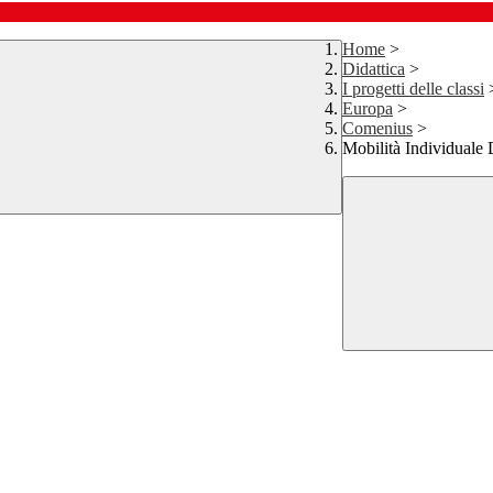
Home
>
Didattica
>
I progetti delle classi
Europa
>
Comenius
>
Mobilità Individuale