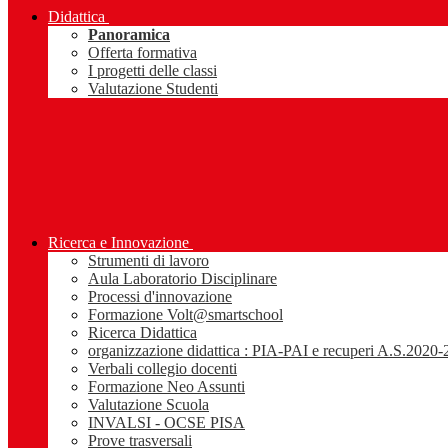
Didattica
Panoramica
Offerta formativa
I progetti delle classi
Valutazione Studenti
Ricerca e Innovazione
Strumenti di lavoro
Aula Laboratorio Disciplinare
Processi d'innovazione
Formazione Volt@smartschool
Ricerca Didattica
organizzazione didattica : PIA-PAI e recuperi A.S.2020
Verbali collegio docenti
Formazione Neo Assunti
Valutazione Scuola
INVALSI - OCSE PISA
Prove trasversali