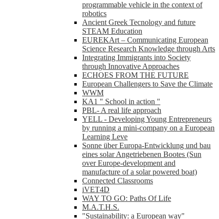
programmable vehicle in the context of
robotics
Ancient Greek Tecnology and future
STEAM Education
EUREKArt – Communicating European
Science Research Knowledge through Arts
Integrating Immigrants into Society
through Innovative Approaches
ECHOES FROM THE FUTURE
European Challengers to Save the Climate
WWM
KA1 " School in action "
PBL- A real life approach
YELL - Developing Young Entrepreneurs
by running a mini-company on a European
Learning Leve
Sonne über Europa-Entwicklung und bau
eines solar Angetriebenen Bootes (Sun
over Europe-development and
manufacture of a solar powered boat)
Connected Classrooms
iVET4D
WAY TO GO: Paths Of Life
M.A.T.H.S.
"Sustainability: a European way"