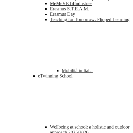
MeMeVET4Industries
Erasmus S.T.E.A.M.
Erasmus Day
Teaching for Tomorrow: Flipped Learning
Mobilità in Italia
eTwinning School
Wellbeing at school: a holistic and outdoor
approach 2025/2026