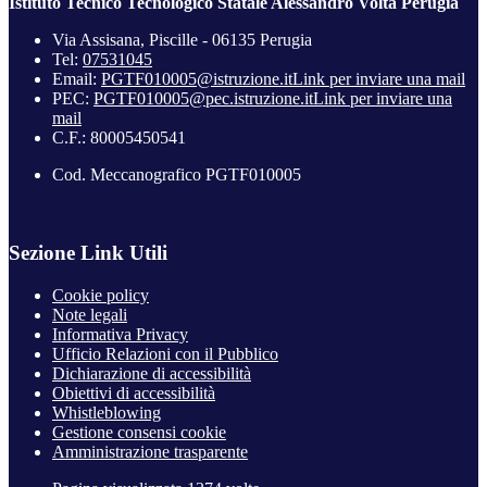
Istituto Tecnico Tecnologico Statale Alessandro Volta Perugia
Via Assisana, Piscille - 06135 Perugia
Tel:
07531045
Email:
PGTF010005@istruzione.it
Link per inviare una mail
PEC:
PGTF010005@pec.istruzione.it
Link per inviare una
mail
C.F.: 80005450541
Cod. Meccanografico PGTF010005
Sezione Link Utili
Cookie policy
Note legali
Informativa Privacy
Ufficio Relazioni con il Pubblico
Dichiarazione di accessibilità
Obiettivi di accessibilità
Whistleblowing
Gestione consensi cookie
Amministrazione trasparente