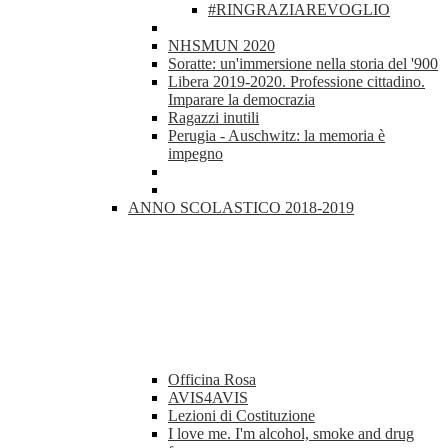
#RINGRAZIAREVOGLIO
NHSMUN 2020
Soratte: un'immersione nella storia del '900
Libera 2019-2020. Professione cittadino.
Imparare la democrazia
Ragazzi inutili
Perugia - Auschwitz: la memoria è
impegno
ANNO SCOLASTICO 2018-2019
Officina Rosa
AVIS4AVIS
Lezioni di Costituzione
I love me. I'm alcohol, smoke and drug