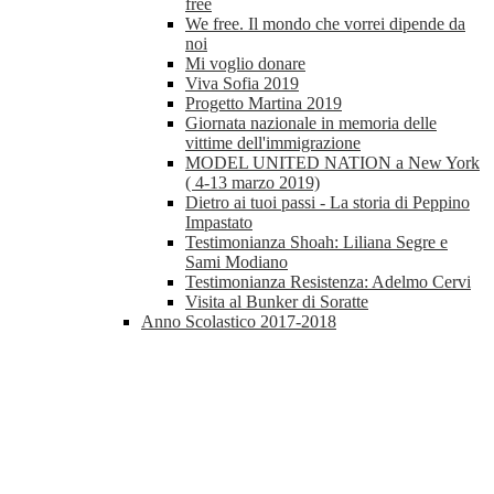
free
We free. Il mondo che vorrei dipende da
noi
Mi voglio donare
Viva Sofia 2019
Progetto Martina 2019
Giornata nazionale in memoria delle
vittime dell'immigrazione
MODEL UNITED NATION a New York
( 4-13 marzo 2019)
Dietro ai tuoi passi - La storia di Peppino
Impastato
Testimonianza Shoah: Liliana Segre e
Sami Modiano
Testimonianza Resistenza: Adelmo Cervi
Visita al Bunker di Soratte
Anno Scolastico 2017-2018