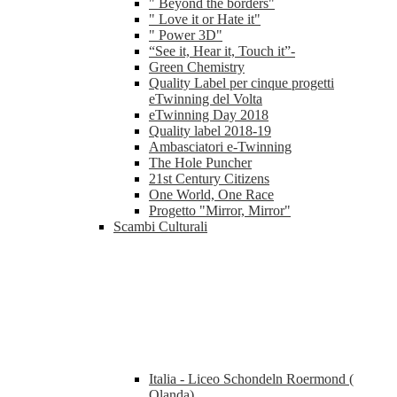
" Beyond the borders"
" Love it or Hate it"
" Power 3D"
“See it, Hear it, Touch it”-
Green Chemistry
Quality Label per cinque progetti
eTwinning del Volta
eTwinning Day 2018
Quality label 2018-19
Ambasciatori e-Twinning
The Hole Puncher
21st Century Citizens
One World, One Race
Progetto "Mirror, Mirror"
Scambi Culturali
Italia - Liceo Schondeln Roermond (
Olanda)