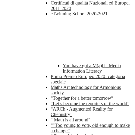
Certificati di qualità Nazionali ed Europei
2011-2020
eTwinning School 2020-2021
You have got a M(a)IL. Media
Information Literacy
Primo Premio Europeo 2020- categoria
speciale
Maths Art technology for Armonious
society
“Together for a better tomorrow”
“Let’s become the reporters of the world”
“ARCh - Augmented Reality for
Chemistry”
" Math is all around"
“"Too young to vote, old enough to make
a change”