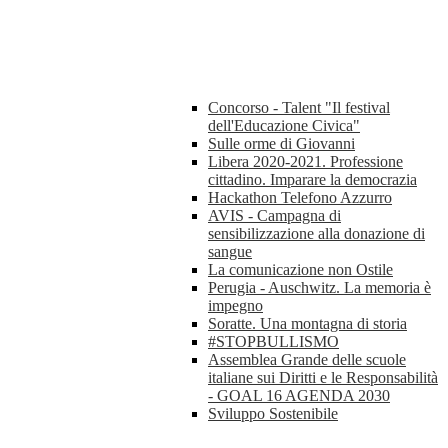
Concorso - Talent "Il festival
dell'Educazione Civica"
Sulle orme di Giovanni
Libera 2020-2021. Professione
cittadino. Imparare la democrazia
Hackathon Telefono Azzurro
AVIS - Campagna di
sensibilizzazione alla donazione di
sangue
La comunicazione non Ostile
Perugia - Auschwitz. La memoria è
impegno
Soratte. Una montagna di storia
#STOPBULLISMO
Assemblea Grande delle scuole
italiane sui Diritti e le Responsabilità
- GOAL 16 AGENDA 2030
Sviluppo Sostenibile