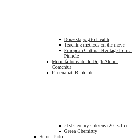
Rope skippig to Health
Teaching methods on the move
European Cultural Heritage from a
Pinhole
Mobilità Individuale Degli Alunni
Comenius
Partenariati Bilaterali
21st Century Citizens (2013-15)
Green Chemistry
Scuola Polo