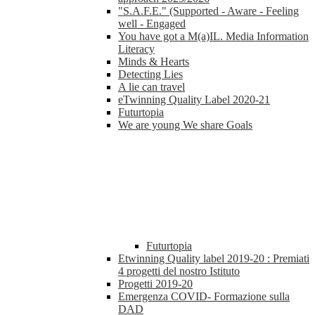
"S.A.F.E." (Supported - Aware - Feeling
well - Engaged
You have got a M(a)IL. Media Information
Literacy
Minds & Hearts
Detecting Lies
A lie can travel
eTwinning Quality Label 2020-21
Futurtopia
We are young We share Goals
Futurtopia
Etwinning Quality label 2019-20 : Premiati
4 progetti del nostro Istituto
Progetti 2019-20
Emergenza COVID- Formazione sulla
DAD