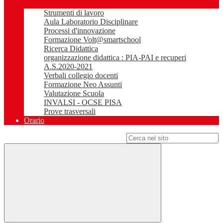
Strumenti di lavoro
Aula Laboratorio Disciplinare
Processi d'innovazione
Formazione Volt@smartschool
Ricerca Didattica
organizzazione didattica : PIA-PAI e recuperi
A.S.2020-2021
Verbali collegio docenti
Formazione Neo Assunti
Valutazione Scuola
INVALSI - OCSE PISA
Prove trasversali
Orario
Campo di ricerca per le pagine del sito