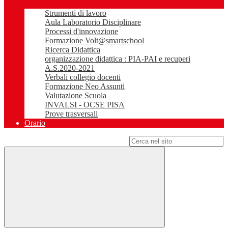
Strumenti di lavoro
Aula Laboratorio Disciplinare
Processi d'innovazione
Formazione Volt@smartschool
Ricerca Didattica
organizzazione didattica : PIA-PAI e recuperi
A.S.2020-2021
Verbali collegio docenti
Formazione Neo Assunti
Valutazione Scuola
INVALSI - OCSE PISA
Prove trasversali
Orario
Campo di ricerca per le pagine del sito