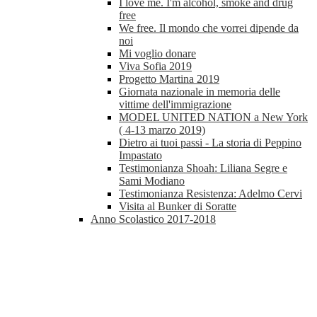
I love me. I'm alcohol, smoke and drug
free
We free. Il mondo che vorrei dipende da
noi
Mi voglio donare
Viva Sofia 2019
Progetto Martina 2019
Giornata nazionale in memoria delle
vittime dell'immigrazione
MODEL UNITED NATION a New York
( 4-13 marzo 2019)
Dietro ai tuoi passi - La storia di Peppino
Impastato
Testimonianza Shoah: Liliana Segre e
Sami Modiano
Testimonianza Resistenza: Adelmo Cervi
Visita al Bunker di Soratte
Anno Scolastico 2017-2018