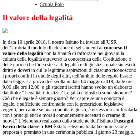
Scuola Polo
Il valore della legalità
In data 19 aprile 2018, il nostro Istituto ha inviato all’USR
dell’Umbria il modulo di adesione di sei studenti al
concorso Il
valore della legalità
con la finalità di rafforzare nei giovani la
cultura della legalità attraverso la conoscenza della Costituzione e
delle norme che l’idea stessa di legalità e di giustizia quale sintesi di
diritti e doveri in cui le legittime aspirazioni di ciascuno riconoscono
i propri confini in quelle degli altri, nell’ambito delle regole fissate
dalla legge. La prova di è svolta in data 04 maggio 2018, dalle ore
9.00 alle ore 12.00, e gli studenti iscritti hanno svolto un elaborato
dal titolo: “Legalità=Giustizia? Legalità e giustizia sono sinonimi?
Ciò che è legale è sempre giusto? Per capire se una condotta è
legale, è sufficiente confrontarla con le prescrizioni legislative
vigenti; per capire se una condotta è giusta, è necessario confrontarla
con i principi etici e morali comunemente accettati o crearne di
nuovi.” L’elaborato realizzato dallo studente dell’Istituto
Fuscagni
Kevin della classe 5 BM
è stato selezionato dalla commissione
preposta e premiato in una cerimonia pubblica il giorno 23 maggio.