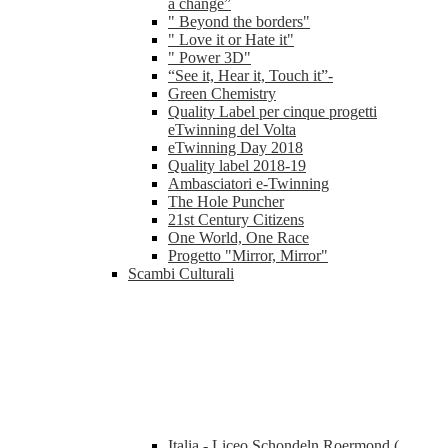
a change”
" Beyond the borders"
" Love it or Hate it"
" Power 3D"
“See it, Hear it, Touch it”-
Green Chemistry
Quality Label per cinque progetti
eTwinning del Volta
eTwinning Day 2018
Quality label 2018-19
Ambasciatori e-Twinning
The Hole Puncher
21st Century Citizens
One World, One Race
Progetto "Mirror, Mirror"
Scambi Culturali
Italia - Liceo Schondeln Roermond (