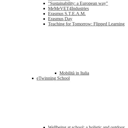
"Sustainability: a European way"
MeMeVET4Industries
Erasmus S.T.E.A.M.
Erasmus Day
Teaching for Tomorrow: Flipped Learning
Mobilità in Italia
eTwinning School
Wellbeing at school: a holistic and outdoor