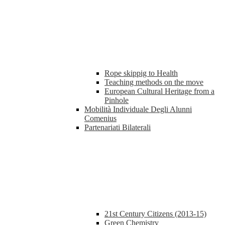
Rope skippig to Health
Teaching methods on the move
European Cultural Heritage from a
Pinhole
Mobilità Individuale Degli Alunni
Comenius
Partenariati Bilaterali
21st Century Citizens (2013-15)
Green Chemistry