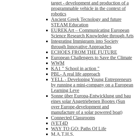
target - development and production of a
programmable vehicle in the context of
robotics
Ancient Greek Tecnology and future
STEAM Education
EUREKArt – Communicating European
Science Research Knowledge through Arts
Integrating Immigrants into Society
through Innovative Approaches
ECHOES FROM THE FUTURE
European Challengers to Save the Climate
WWM
KA1 " School in action "
PBL- A real life approach
YELL - Developing Young Entrepreneurs
by running a mini-company on a European
Learning Leve
Sonne über Europa-Entwicklung und bau
eines solar Angetriebenen Bootes (Sun
over Europe-development and
manufacture of a solar powered boat)
Connected Classrooms
iVET4D
WAY TO GO: Paths Of Life
M.A.T.H.S.