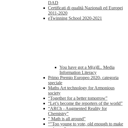
DAD
Certificati di qualità Nazionali ed Europei
2011-2020
eTwinning School 2020-2021
You have got a M(a)IL. Media
Information Literacy
Primo Premio Europeo 2020- categoria
speciale
Maths Art technology for Armonious
society
“Together for a better tomorrow”
“Let’s become the reporters of the world”
“ARCh - Augmented Reality for
Chemistry”
" Math is all around"
“"Too young to vote, old enough to make