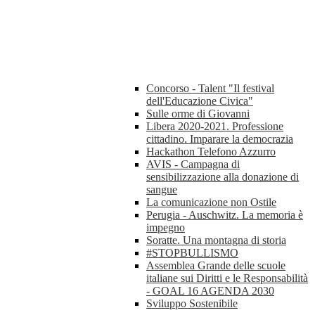
Concorso - Talent "Il festival
dell'Educazione Civica"
Sulle orme di Giovanni
Libera 2020-2021. Professione
cittadino. Imparare la democrazia
Hackathon Telefono Azzurro
AVIS - Campagna di
sensibilizzazione alla donazione di
sangue
La comunicazione non Ostile
Perugia - Auschwitz. La memoria è
impegno
Soratte. Una montagna di storia
#STOPBULLISMO
Assemblea Grande delle scuole
italiane sui Diritti e le Responsabilità
- GOAL 16 AGENDA 2030
Sviluppo Sostenibile