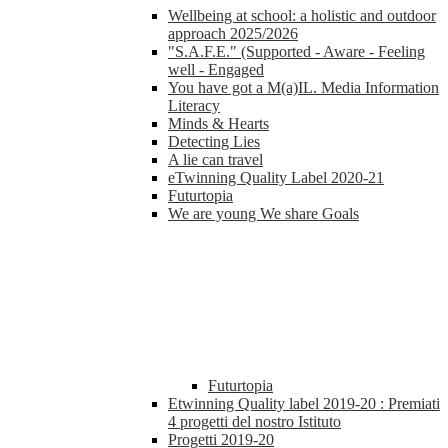
Wellbeing at school: a holistic and outdoor
approach 2025/2026
"S.A.F.E." (Supported - Aware - Feeling
well - Engaged
You have got a M(a)IL. Media Information
Literacy
Minds & Hearts
Detecting Lies
A lie can travel
eTwinning Quality Label 2020-21
Futurtopia
We are young We share Goals
Futurtopia
Etwinning Quality label 2019-20 : Premiati
4 progetti del nostro Istituto
Progetti 2019-20