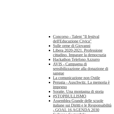
Concorso - Talent "Il festival
dell'Educazione Civica"
Sulle orme di Giovanni
Libera 2020-2021. Professione
cittadino. Imparare la democrazia
Hackathon Telefono Azzurro
AVIS - Campagna di
sensibilizzazione alla donazione di
sangue
La comunicazione non Ostile
Perugia - Auschwitz. La memoria è
impegno
Soratte. Una montagna di storia
#STOPBULLISMO
Assemblea Grande delle scuole
italiane sui Diritti e le Responsabilità
- GOAL 16 AGENDA 2030