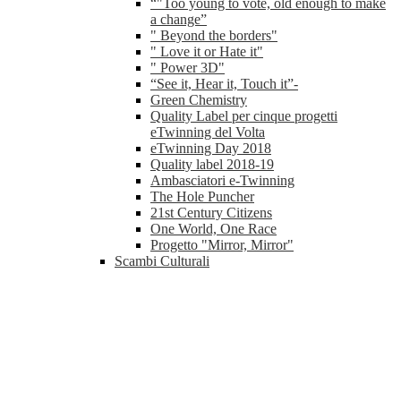
“"Too young to vote, old enough to make
a change”
" Beyond the borders"
" Love it or Hate it"
" Power 3D"
“See it, Hear it, Touch it”-
Green Chemistry
Quality Label per cinque progetti
eTwinning del Volta
eTwinning Day 2018
Quality label 2018-19
Ambasciatori e-Twinning
The Hole Puncher
21st Century Citizens
One World, One Race
Progetto "Mirror, Mirror"
Scambi Culturali