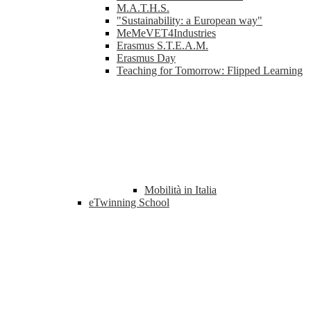
M.A.T.H.S.
"Sustainability: a European way"
MeMeVET4Industries
Erasmus S.T.E.A.M.
Erasmus Day
Teaching for Tomorrow: Flipped Learning
Mobilità in Italia
eTwinning School