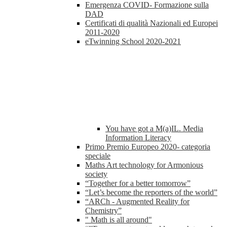
Emergenza COVID- Formazione sulla
DAD
Certificati di qualità Nazionali ed Europei
2011-2020
eTwinning School 2020-2021
You have got a M(a)IL. Media
Information Literacy
Primo Premio Europeo 2020- categoria
speciale
Maths Art technology for Armonious
society
“Together for a better tomorrow”
“Let’s become the reporters of the world”
“ARCh - Augmented Reality for
Chemistry”
" Math is all around"