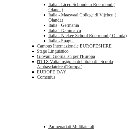
Italia - Liceo Schondeln Roermond (
Olanda)
Italia - Maasvaal College di Vijchen (
Olanda)
Italia - Germania
Italia - Danimarca
Italia - Niekee School Roermond ( Olanda)
Italia - Spagna
Campus Internazionale EUROPESHIRE
Stage Linguistico
Giovani Giornalisti per l'Europa
l'ITTS Volta insignita del titolo di "Scuola
Ambasciatrice d'Europa"
EUROPE DAY
Comenius
Partnenariati Multilaterali