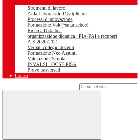
Strumenti di lavoro
Aula Laboratorio Disciplinare
Processi d'innovazione
Formazione Volt@smartschool
Ricerca Didattica
organizzazione didattica : PIA-PAI e recuperi
A.S.2020-2021
Verbali collegio docenti
Formazione Neo Assunti
Valutazione Scuola
INVALSI - OCSE PISA
Prove trasversali
Orario
Campo di ricerca per le pagine del sito