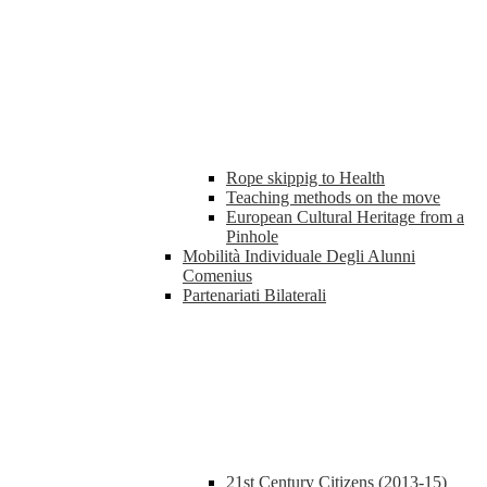
Rope skippig to Health
Teaching methods on the move
European Cultural Heritage from a
Pinhole
Mobilità Individuale Degli Alunni
Comenius
Partenariati Bilaterali
21st Century Citizens (2013-15)