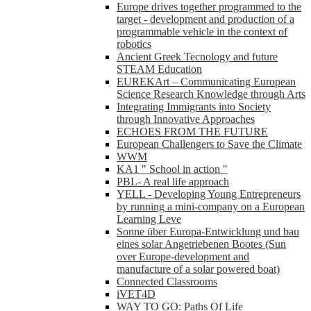
Europe drives together programmed to the
target - development and production of a
programmable vehicle in the context of
robotics
Ancient Greek Tecnology and future
STEAM Education
EUREKArt – Communicating European
Science Research Knowledge through Arts
Integrating Immigrants into Society
through Innovative Approaches
ECHOES FROM THE FUTURE
European Challengers to Save the Climate
WWM
KA1 " School in action "
PBL- A real life approach
YELL - Developing Young Entrepreneurs
by running a mini-company on a European
Learning Leve
Sonne über Europa-Entwicklung und bau
eines solar Angetriebenen Bootes (Sun
over Europe-development and
manufacture of a solar powered boat)
Connected Classrooms
iVET4D
WAY TO GO: Paths Of Life