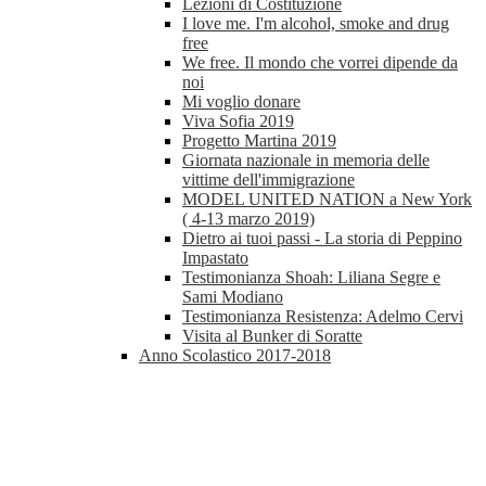
Lezioni di Costituzione
I love me. I'm alcohol, smoke and drug
free
We free. Il mondo che vorrei dipende da
noi
Mi voglio donare
Viva Sofia 2019
Progetto Martina 2019
Giornata nazionale in memoria delle
vittime dell'immigrazione
MODEL UNITED NATION a New York
( 4-13 marzo 2019)
Dietro ai tuoi passi - La storia di Peppino
Impastato
Testimonianza Shoah: Liliana Segre e
Sami Modiano
Testimonianza Resistenza: Adelmo Cervi
Visita al Bunker di Soratte
Anno Scolastico 2017-2018