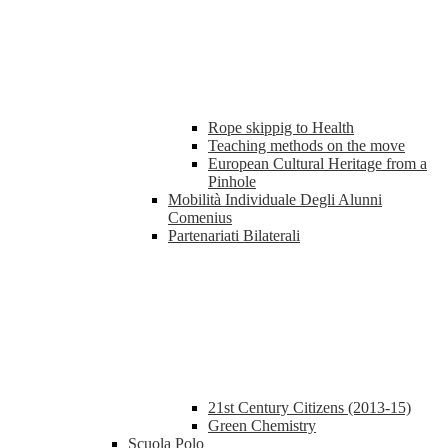
Rope skippig to Health
Teaching methods on the move
European Cultural Heritage from a
Pinhole
Mobilità Individuale Degli Alunni
Comenius
Partenariati Bilaterali
21st Century Citizens (2013-15)
Green Chemistry
Scuola Polo