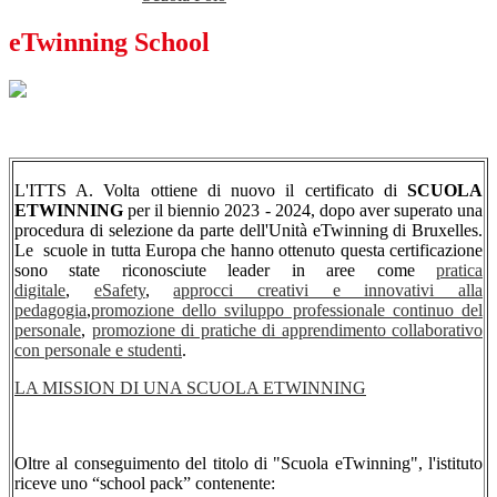
eTwinning School
L'ITTS A. Volta ottiene di nuovo il certificato di
SCUOLA
ETWINNING
per il biennio 2023 - 2024, dopo aver superato una
procedura di selezione da parte dell'Unità eTwinning di Bruxelles.
Le scuole in tutta Europa che hanno ottenuto questa certificazione
sono state riconosciute leader in aree come
pratica
digitale
,
eSafety
,
approcci creativi e innovativi alla
pedagogia
,
promozione dello sviluppo professionale continuo del
personale
,
promozione di pratiche di apprendimento collaborativo
con personale e studenti
.
LA MISSION DI UNA SCUOLA ETWINNING
Oltre al conseguimento del titolo di "Scuola eTwinning", l'istituto
riceve uno “school pack” contenente: