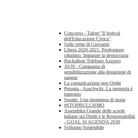
Concorso - Talent "Il festival
dell'Educazione Civica"
Sulle orme di Giovanni
Libera 2020-2021. Professione
cittadino. Imparare la democrazia
Hackathon Telefono Azzurro
AVIS - Campagna di
sensibilizzazione alla donazione di
sangue
La comunicazione non Ostile
Perugia - Auschwitz. La memoria è
impegno
Soratte. Una montagna di storia
#STOPBULLISMO
Assemblea Grande delle scuole
italiane sui Diritti e le Responsabilità
- GOAL 16 AGENDA 2030
Sviluppo Sostenibile