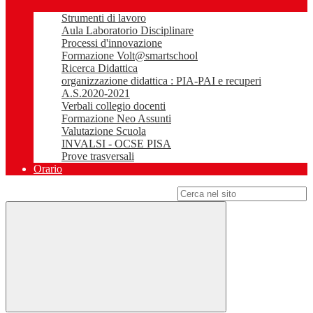
Strumenti di lavoro
Aula Laboratorio Disciplinare
Processi d'innovazione
Formazione Volt@smartschool
Ricerca Didattica
organizzazione didattica : PIA-PAI e recuperi
A.S.2020-2021
Verbali collegio docenti
Formazione Neo Assunti
Valutazione Scuola
INVALSI - OCSE PISA
Prove trasversali
Orario
Campo di ricerca per le pagine del sito