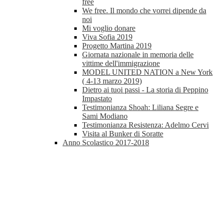
free
We free. Il mondo che vorrei dipende da
noi
Mi voglio donare
Viva Sofia 2019
Progetto Martina 2019
Giornata nazionale in memoria delle
vittime dell'immigrazione
MODEL UNITED NATION a New York
( 4-13 marzo 2019)
Dietro ai tuoi passi - La storia di Peppino
Impastato
Testimonianza Shoah: Liliana Segre e
Sami Modiano
Testimonianza Resistenza: Adelmo Cervi
Visita al Bunker di Soratte
Anno Scolastico 2017-2018