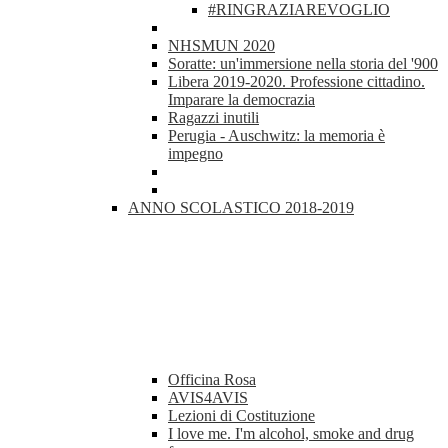
#RINGRAZIAREVOGLIO
NHSMUN 2020
Soratte: un'immersione nella storia del '900
Libera 2019-2020. Professione cittadino.
Imparare la democrazia
Ragazzi inutili
Perugia - Auschwitz: la memoria è
impegno
ANNO SCOLASTICO 2018-2019
Officina Rosa
AVIS4AVIS
Lezioni di Costituzione
I love me. I'm alcohol, smoke and drug