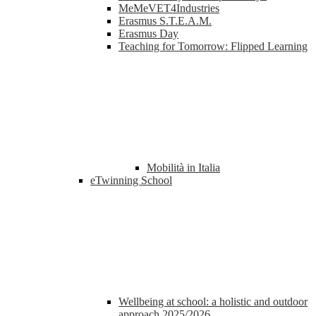
MeMeVET4Industries
Erasmus S.T.E.A.M.
Erasmus Day
Teaching for Tomorrow: Flipped Learning
Mobilità in Italia
eTwinning School
Wellbeing at school: a holistic and outdoor
approach 2025/2026