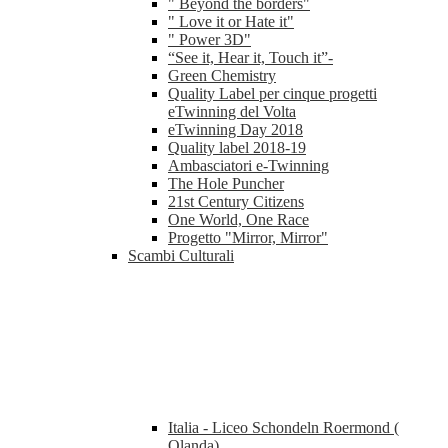
" Beyond the borders"
" Love it or Hate it"
" Power 3D"
“See it, Hear it, Touch it”-
Green Chemistry
Quality Label per cinque progetti
eTwinning del Volta
eTwinning Day 2018
Quality label 2018-19
Ambasciatori e-Twinning
The Hole Puncher
21st Century Citizens
One World, One Race
Progetto "Mirror, Mirror"
Scambi Culturali
Italia - Liceo Schondeln Roermond (
Olanda)