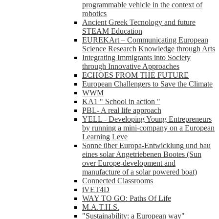
programmable vehicle in the context of
robotics
Ancient Greek Tecnology and future
STEAM Education
EUREKArt – Communicating European
Science Research Knowledge through Arts
Integrating Immigrants into Society
through Innovative Approaches
ECHOES FROM THE FUTURE
European Challengers to Save the Climate
WWM
KA1 " School in action "
PBL- A real life approach
YELL - Developing Young Entrepreneurs
by running a mini-company on a European
Learning Leve
Sonne über Europa-Entwicklung und bau
eines solar Angetriebenen Bootes (Sun
over Europe-development and
manufacture of a solar powered boat)
Connected Classrooms
iVET4D
WAY TO GO: Paths Of Life
M.A.T.H.S.
"Sustainability: a European way"