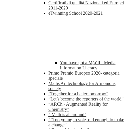
Certificati di qualità Nazionali ed Europei
2011-2020
eTwinning School 2020-2021
You have got a M(a)IL. Media
Information Literacy
Primo Premio Europeo 2020- categoria
speciale
Maths Art technology for Armonious
society
“Together for a better tomorrow”
“Let’s become the reporters of the world”
“ARCh - Augmented Reality for
Chemistry”
" Math is all around"
“"Too young to vote, old enough to make
a change”