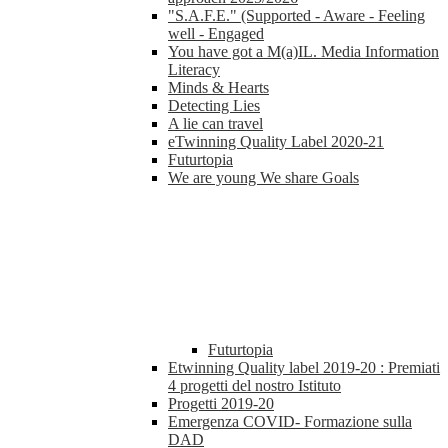
"S.A.F.E." (Supported - Aware - Feeling
well - Engaged
You have got a M(a)IL. Media Information
Literacy
Minds & Hearts
Detecting Lies
A lie can travel
eTwinning Quality Label 2020-21
Futurtopia
We are young We share Goals
Futurtopia
Etwinning Quality label 2019-20 : Premiati
4 progetti del nostro Istituto
Progetti 2019-20
Emergenza COVID- Formazione sulla
DAD