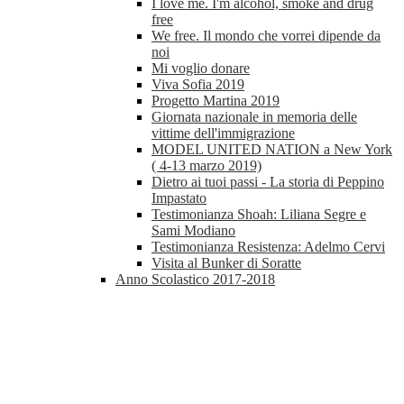
I love me. I'm alcohol, smoke and drug
free
We free. Il mondo che vorrei dipende da
noi
Mi voglio donare
Viva Sofia 2019
Progetto Martina 2019
Giornata nazionale in memoria delle
vittime dell'immigrazione
MODEL UNITED NATION a New York
( 4-13 marzo 2019)
Dietro ai tuoi passi - La storia di Peppino
Impastato
Testimonianza Shoah: Liliana Segre e
Sami Modiano
Testimonianza Resistenza: Adelmo Cervi
Visita al Bunker di Soratte
Anno Scolastico 2017-2018