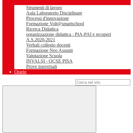
Strumenti di lavoro
Aula Laboratorio Disciplinare
Processi d'innovazione
Formazione Volt@smartschool
Ricerca Didattica
organizzazione didattica : PIA-PAI e recuperi
A.S.2020-2021
Verbali collegio docenti
Formazione Neo Assunti
Valutazione Scuola
INVALSI - OCSE PISA
Prove trasversali
Orario
Campo di ricerca per le pagine del sito