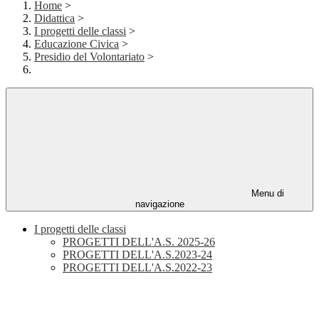
Home
>
Didattica
>
I progetti delle classi
>
Educazione Civica
>
Presidio del Volontariato
>
Menu di
navigazione
I progetti delle classi
PROGETTI DELL'A.S. 2025-26
PROGETTI DELL'A.S.2023-24
PROGETTI DELL'A.S.2022-23