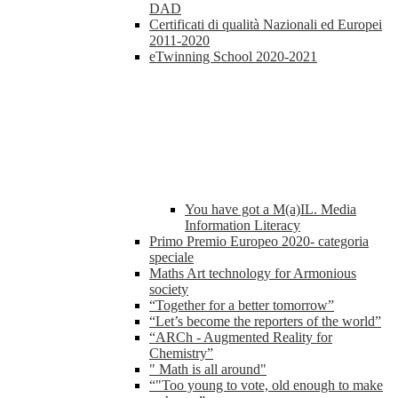
DAD
Certificati di qualità Nazionali ed Europei
2011-2020
eTwinning School 2020-2021
You have got a M(a)IL. Media
Information Literacy
Primo Premio Europeo 2020- categoria
speciale
Maths Art technology for Armonious
society
“Together for a better tomorrow”
“Let’s become the reporters of the world”
“ARCh - Augmented Reality for
Chemistry”
" Math is all around"
“"Too young to vote, old enough to make