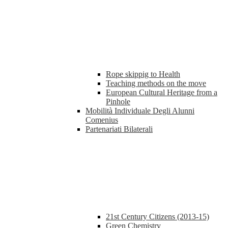
Rope skippig to Health
Teaching methods on the move
European Cultural Heritage from a
Pinhole
Mobilità Individuale Degli Alunni
Comenius
Partenariati Bilaterali
21st Century Citizens (2013-15)
Green Chemistry