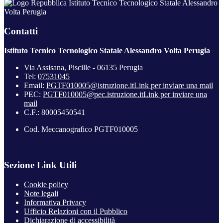
Istituto Tecnico Tecnologico Statale Alessandro
Volta Perugia
Contatti
Istituto Tecnico Tecnologico Statale Alessandro Volta Perugia
Via Assisana, Piscille - 06135 Perugia
Tel:
07531045
Email:
PGTF010005@istruzione.it
Link per inviare una mail
PEC:
PGTF010005@pec.istruzione.it
Link per inviare una
mail
C.F.: 80005450541
Cod. Meccanografico PGTF010005
Sezione Link Utili
Cookie policy
Note legali
Informativa Privacy
Ufficio Relazioni con il Pubblico
Dichiarazione di accessibilità