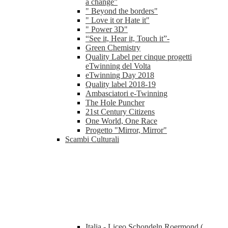
a change”
" Beyond the borders"
" Love it or Hate it"
" Power 3D"
“See it, Hear it, Touch it”-
Green Chemistry
Quality Label per cinque progetti
eTwinning del Volta
eTwinning Day 2018
Quality label 2018-19
Ambasciatori e-Twinning
The Hole Puncher
21st Century Citizens
One World, One Race
Progetto "Mirror, Mirror"
Scambi Culturali
Italia - Liceo Schondeln Roermond (