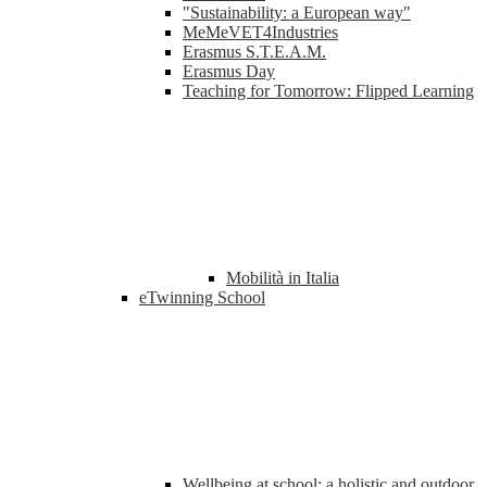
"Sustainability: a European way"
MeMeVET4Industries
Erasmus S.T.E.A.M.
Erasmus Day
Teaching for Tomorrow: Flipped Learning
Mobilità in Italia
eTwinning School
Wellbeing at school: a holistic and outdoor