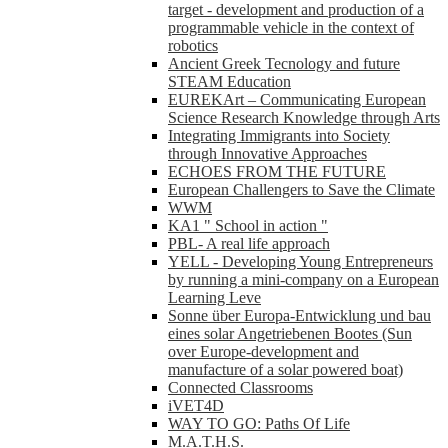
target - development and production of a
programmable vehicle in the context of
robotics
Ancient Greek Tecnology and future
STEAM Education
EUREKArt – Communicating European
Science Research Knowledge through Arts
Integrating Immigrants into Society
through Innovative Approaches
ECHOES FROM THE FUTURE
European Challengers to Save the Climate
WWM
KA1 " School in action "
PBL- A real life approach
YELL - Developing Young Entrepreneurs
by running a mini-company on a European
Learning Leve
Sonne über Europa-Entwicklung und bau
eines solar Angetriebenen Bootes (Sun
over Europe-development and
manufacture of a solar powered boat)
Connected Classrooms
iVET4D
WAY TO GO: Paths Of Life
M.A.T.H.S.