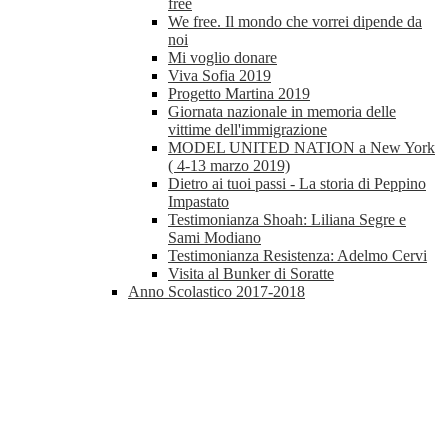
free
We free. Il mondo che vorrei dipende da
noi
Mi voglio donare
Viva Sofia 2019
Progetto Martina 2019
Giornata nazionale in memoria delle
vittime dell'immigrazione
MODEL UNITED NATION a New York
( 4-13 marzo 2019)
Dietro ai tuoi passi - La storia di Peppino
Impastato
Testimonianza Shoah: Liliana Segre e
Sami Modiano
Testimonianza Resistenza: Adelmo Cervi
Visita al Bunker di Soratte
Anno Scolastico 2017-2018