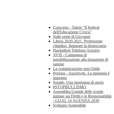
Concorso - Talent "Il festival
dell'Educazione Civica"
Sulle orme di Giovanni
Libera 2020-2021. Professione
cittadino. Imparare la democrazia
Hackathon Telefono Azzurro
AVIS - Campagna di
sensibilizzazione alla donazione di
sangue
La comunicazione non Ostile
Perugia - Auschwitz. La memoria è
impegno
Soratte. Una montagna di storia
#STOPBULLISMO
Assemblea Grande delle scuole
italiane sui Diritti e le Responsabilità
- GOAL 16 AGENDA 2030
Sviluppo Sostenibile