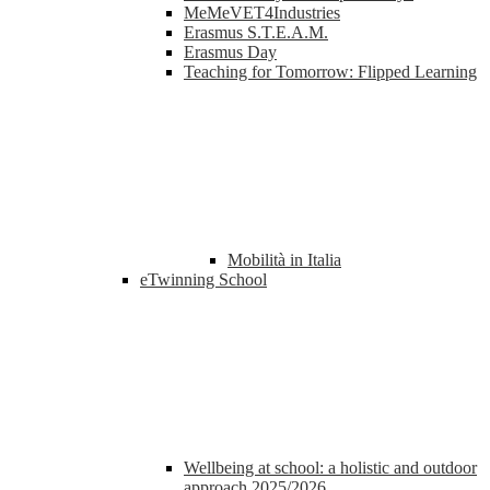
MeMeVET4Industries
Erasmus S.T.E.A.M.
Erasmus Day
Teaching for Tomorrow: Flipped Learning
Mobilità in Italia
eTwinning School
Wellbeing at school: a holistic and outdoor
approach 2025/2026