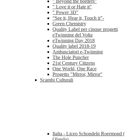
" Beyond the borders"
" Love it or Hate it"
" Power 3D"
“See it, Hear it, Touch it”-
Green Chemistry
Quality Label per cinque progetti
eTwinning del Volta
eTwinning Day 2018
Quality label 2018-19
Ambasciatori e-Twinning
The Hole Puncher
21st Century Citizens
One World, One Race
Progetto "Mirror, Mirror"
Scambi Culturali
Italia - Liceo Schondeln Roermond (
Olanda)