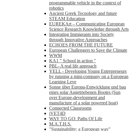
programmable vehicle in the context of
robotics
Ancient Greek Tecnology and future
STEAM Education
EUREKArt – Communicating European
Science Research Knowledge through Arts
Integrating Immigrants into Society
through Innovative Approaches
ECHOES FROM THE FUTURE
European Challengers to Save the Climate
WWM
KA1 " School in action "
PBL- A real life approach
YELL - Developing Young Entrepreneurs
by running a mini-company on a European
Learning Leve
Sonne über Europa-Entwicklung und bau
eines solar Angetriebenen Bootes (Sun
over Europe-development and
manufacture of a solar powered boat)
Connected Classrooms
iVET4D
WAY TO GO: Paths Of Life
M.A.T.H.S.
"Sustainability: a European way"