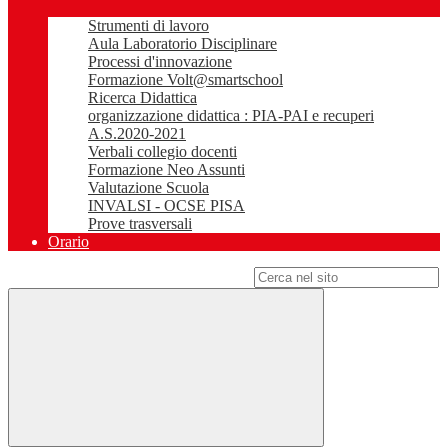
Strumenti di lavoro
Aula Laboratorio Disciplinare
Processi d'innovazione
Formazione Volt@smartschool
Ricerca Didattica
organizzazione didattica : PIA-PAI e recuperi
A.S.2020-2021
Verbali collegio docenti
Formazione Neo Assunti
Valutazione Scuola
INVALSI - OCSE PISA
Prove trasversali
Orario
Campo di ricerca per le pagine del sito