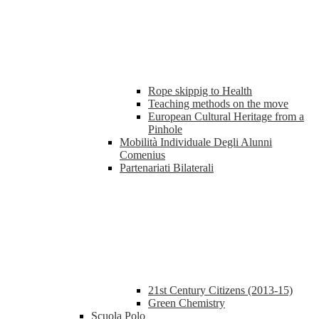
Rope skippig to Health
Teaching methods on the move
European Cultural Heritage from a
Pinhole
Mobilità Individuale Degli Alunni
Comenius
Partenariati Bilaterali
21st Century Citizens (2013-15)
Green Chemistry
Scuola Polo