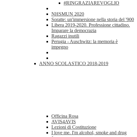
#RINGRAZIAREVOGLIO
NHSMUN 2020
Soratte: un'immersione nella storia del '900
Libera 2019-2020. Professione cittadino.
Imparare la democrazia
Ragazzi inutili
Perugia - Auschwitz: la memoria è
impegno
ANNO SCOLASTICO 2018-2019
Officina Rosa
AVIS4AVIS
Lezioni di Costituzione
I love me. I'm alcohol, smoke and drug