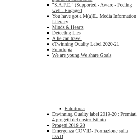
"S.A.F.E." (Supported - Aware - Feeling
well - Engaged
You have got a M(a)IL. Media Information
Literacy
Minds & Hearts
Detecting Lies
A lie can travel
eTwinning Quality Label 2020-21
Futurtopia
We are young We share Goals
Futurtopia
Etwinning Quality label 2019-20 : Premiati
4 progetti del nostro Istituto
Progetti 2019-20
Emergenza COVID- Formazione sulla
DAD