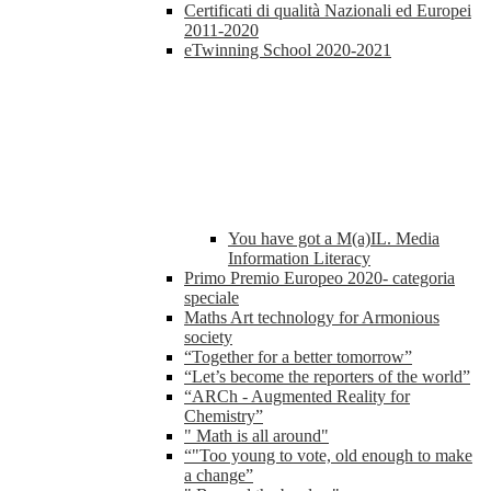
Certificati di qualità Nazionali ed Europei
2011-2020
eTwinning School 2020-2021
You have got a M(a)IL. Media
Information Literacy
Primo Premio Europeo 2020- categoria
speciale
Maths Art technology for Armonious
society
“Together for a better tomorrow”
“Let’s become the reporters of the world”
“ARCh - Augmented Reality for
Chemistry”
" Math is all around"
“"Too young to vote, old enough to make
a change”