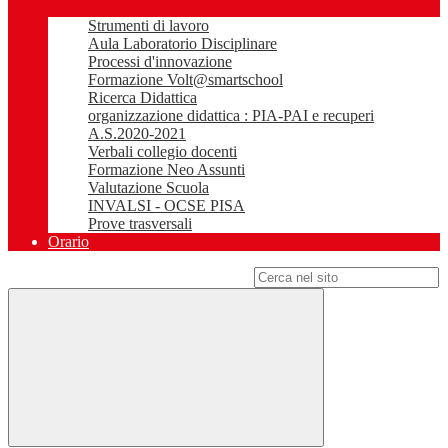
Strumenti di lavoro
Aula Laboratorio Disciplinare
Processi d'innovazione
Formazione Volt@smartschool
Ricerca Didattica
organizzazione didattica : PIA-PAI e recuperi
A.S.2020-2021
Verbali collegio docenti
Formazione Neo Assunti
Valutazione Scuola
INVALSI - OCSE PISA
Prove trasversali
Orario
Campo di ricerca per le pagine del sito