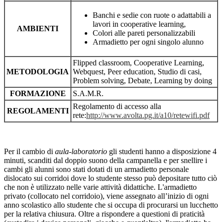
Banchi e sedie con ruote o adattabili a
lavori in cooperative learning,
AMBIENTI
Colori alle pareti personalizzabili
Armadietto per ogni singolo alunno
Flipped classroom, Cooperative Learning,
METODOLOGIA
Webquest, Peer education, Studio di casi,
Problem solving, Debate, Learning by doing
FORMAZIONE
S.A.M.R.
Regolamento di accesso alla
REGOLAMENTI
rete:
http://www.avolta.pg.it/a10/retewifi.pdf
Per il cambio di
aula-laboratorio
gli studenti hanno a disposizione 4
minuti, scanditi dal doppio suono della campanella e per snellire i
cambi gli alunni sono stati dotati di un armadietto personale
dislocato sui corridoi dove lo studente stesso può depositare tutto ciò
che non è utilizzato nelle varie attività didattiche. L'armadietto
privato (collocato nel corridoio), viene assegnato all’inizio di ogni
anno scolastico allo studente che si occupa di procurarsi un lucchetto
per la relativa chiusura. Oltre a rispondere a questioni di praticità