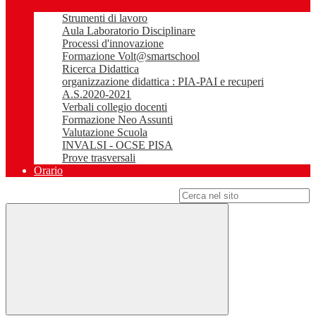
Strumenti di lavoro
Aula Laboratorio Disciplinare
Processi d'innovazione
Formazione Volt@smartschool
Ricerca Didattica
organizzazione didattica : PIA-PAI e recuperi
A.S.2020-2021
Verbali collegio docenti
Formazione Neo Assunti
Valutazione Scuola
INVALSI - OCSE PISA
Prove trasversali
Orario
Campo di ricerca per le pagine del sito