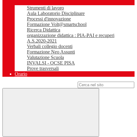
Strumenti di lavoro
Aula Laboratorio Disciplinare
Processi d'innovazione
Formazione Volt@smartschool
Ricerca Didattica
organizzazione didattica : PIA-PAI e recuperi
A.S.2020-2021
Verbali collegio docenti
Formazione Neo Assunti
Valutazione Scuola
INVALSI - OCSE PISA
Prove trasversali
Orario
Campo di ricerca per le pagine del sito