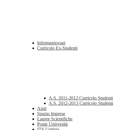
Informagiovani
Curricolo Ex-Studenti
A.S. 2011-2012 Curricolo Studenti
A.S. 2012-2013 Curricolo Studenti
Aiuti
Spazio Imprese
Lauree Scientifiche
Ponte Università
ITS Umbria