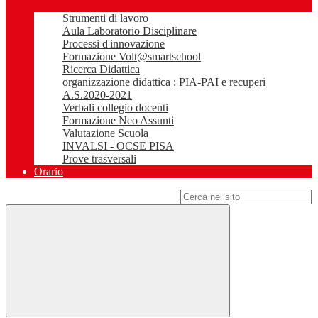
Strumenti di lavoro
Aula Laboratorio Disciplinare
Processi d'innovazione
Formazione Volt@smartschool
Ricerca Didattica
organizzazione didattica : PIA-PAI e recuperi
A.S.2020-2021
Verbali collegio docenti
Formazione Neo Assunti
Valutazione Scuola
INVALSI - OCSE PISA
Prove trasversali
Orario
Campo di ricerca per le pagine del sito