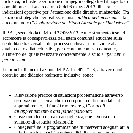
inclusiva, richiede l'assunzione di impegni collegiali ed il rispetto di
compiti precisi. La circolare n.8 del 6 marzo 2013, illustra le
indicazioni operative per l’attuazione della direttiva ministeriale. Tra
le azioni strategiche per realizzare una "
politica dell'inclusione
", la
circolare indica "
l'elaborazione del Piano Annuale per l'Inclusività
".
Il P.A.I, secondo la C.M. del 27/06/2013, è uno strumento teso ad
accrescere la consapevolezza dell'intera comunità educante sulla
centralità e trasversalità dei processi inclusivi, in relazione alla
qualità dei risultati educativi, per creare un contesto educante,
all'interno del quale realizzare concretamente la scuola "
per tutti e
per ciascuno
".
Le principali linee di azione del P.A.I. dell'I.T.T.S, attraverso cui
costruire una didattica realmente inclusiva, sono:
Rilevazione precoce di situazioni problematiche attraverso
osservazioni sistematiche di comportamento e modalità di
apprendimento, al fine di rimuovere gli "
ostacoli
all’apprendimento e alla partecipazione
";
Creazione di un clima di accoglienza, che favorisce lo
sviluppo di capacità relazionali;
Collegialità nella programmazione di interventi adeguati atti a
valorizzare le capacità e potenzialità di ciascun alunno;