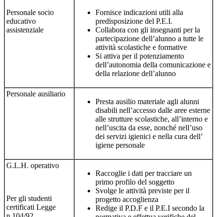
Personale socio
Fornisce indicazioni utili alla
educativo
predisposizione del P.E.I.
assistenziale
Collabora con gli insegnanti per la
partecipazione dell’alunno a tutte le
attività scolastiche e formative
Si attiva per il potenziamento
dell’autonomia della comunicazione e
della relazione dell’alunno
Personale ausiliario
Presta ausilio materiale agli alunni
disabili nell’accesso dalle aree esterne
alle strutture scolastiche, all’interno e
nell’uscita da esse, nonché nell’uso
dei servizi igienici e nella cura dell’
igiene personale
G.L.H. operativo
Raccoglie i dati per tracciare un
primo profilo del soggetto
Svolge le attività previste per il
Per gli studenti
progetto accoglienza
certificati Legge
Redige il P.D.F e il P.E.I secondo la
n.104/92
normativa e effettua verifiche del