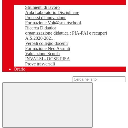
Strumenti di lavoro
Aula Laboratorio Disciplinare
Processi d'innovazione
Formazione Volt@smartschool
Ricerca Didattica
organizzazione didattica : PIA-PAI e recuperi
A.S.2020-2021
Verbali collegio docenti
Formazione Neo Assunti
Valutazione Scuola
INVALSI - OCSE PISA
Prove trasversali
Orario
Campo di ricerca per le pagine del sito