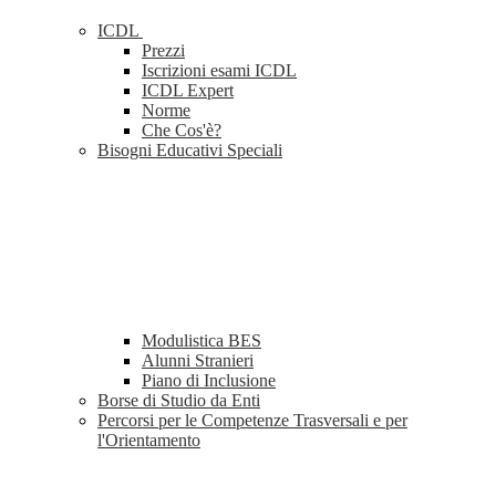
ICDL
Prezzi
Iscrizioni esami ICDL
ICDL Expert
Norme
Che Cos'è?
Bisogni Educativi Speciali
Modulistica BES
Alunni Stranieri
Piano di Inclusione
Borse di Studio da Enti
Percorsi per le Competenze Trasversali e per
l'Orientamento