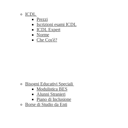
ICDL
Prezzi
Iscrizioni esami ICDL
ICDL Expert
Norme
Che Cos'è?
Bisogni Educativi Speciali
Modulistica BES
Alunni Stranieri
Piano di Inclusione
Borse di Studio da Enti