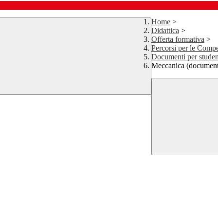
Home
>
Didattica
>
Offerta formativa
>
Percorsi per le Compe
Documenti per student
Meccanica (documen