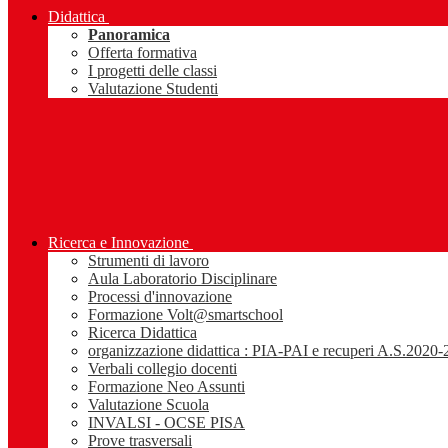
Didattica
Panoramica
Offerta formativa
I progetti delle classi
Valutazione Studenti
Ricerca e Innovazione
Strumenti di lavoro
Aula Laboratorio Disciplinare
Processi d'innovazione
Formazione Volt@smartschool
Ricerca Didattica
organizzazione didattica : PIA-PAI e recuperi A.S.2020
Verbali collegio docenti
Formazione Neo Assunti
Valutazione Scuola
INVALSI - OCSE PISA
Prove trasversali