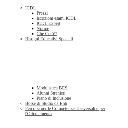
ICDL
Prezzi
Iscrizioni esami ICDL
ICDL Expert
Norme
Che Cos'è?
Bisogni Educativi Speciali
Modulistica BES
Alunni Stranieri
Piano di Inclusione
Borse di Studio da Enti
Percorsi per le Competenze Trasversali e per
l'Orientamento