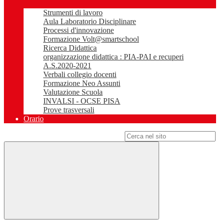
Strumenti di lavoro
Aula Laboratorio Disciplinare
Processi d'innovazione
Formazione Volt@smartschool
Ricerca Didattica
organizzazione didattica : PIA-PAI e recuperi
A.S.2020-2021
Verbali collegio docenti
Formazione Neo Assunti
Valutazione Scuola
INVALSI - OCSE PISA
Prove trasversali
Orario
Campo di ricerca per le pagine del sito