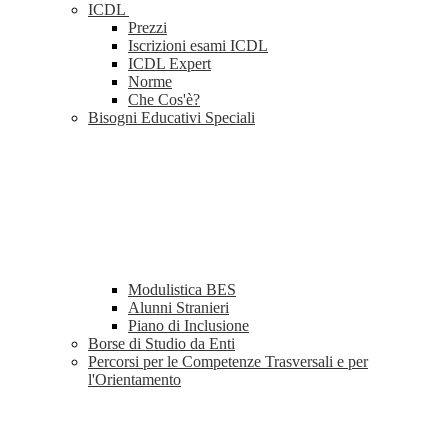
ICDL
Prezzi
Iscrizioni esami ICDL
ICDL Expert
Norme
Che Cos'è?
Bisogni Educativi Speciali
Modulistica BES
Alunni Stranieri
Piano di Inclusione
Borse di Studio da Enti
Percorsi per le Competenze Trasversali e per
l'Orientamento