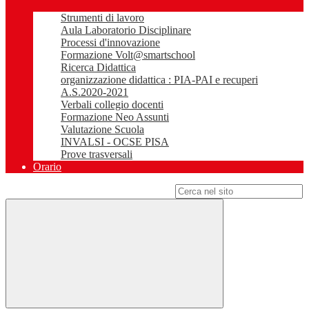
Strumenti di lavoro
Aula Laboratorio Disciplinare
Processi d'innovazione
Formazione Volt@smartschool
Ricerca Didattica
organizzazione didattica : PIA-PAI e recuperi
A.S.2020-2021
Verbali collegio docenti
Formazione Neo Assunti
Valutazione Scuola
INVALSI - OCSE PISA
Prove trasversali
Orario
Campo di ricerca per le pagine del sito