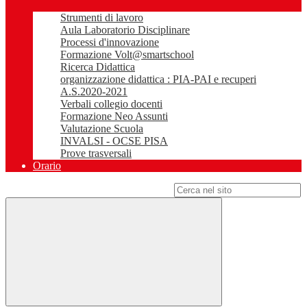
Strumenti di lavoro
Aula Laboratorio Disciplinare
Processi d'innovazione
Formazione Volt@smartschool
Ricerca Didattica
organizzazione didattica : PIA-PAI e recuperi
A.S.2020-2021
Verbali collegio docenti
Formazione Neo Assunti
Valutazione Scuola
INVALSI - OCSE PISA
Prove trasversali
Orario
Campo di ricerca per le pagine del sito