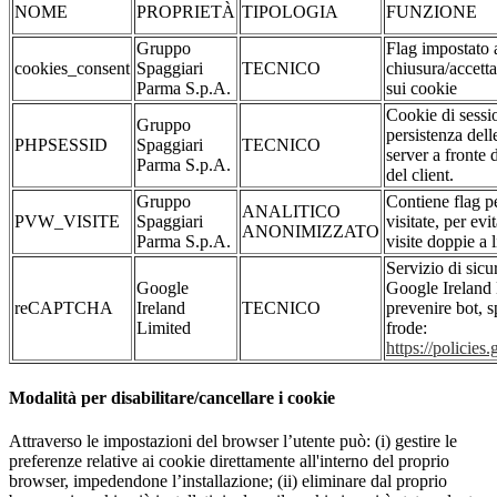
NOME
PROPRIETÀ
TIPOLOGIA
FUNZIONE
Gruppo
Flag impostato a
cookies_consent
Spaggiari
TECNICO
chiusura/accett
Parma S.p.A.
sui cookie
Cookie di sessio
Gruppo
persistenza dell
PHPSESSID
Spaggiari
TECNICO
server a fronte 
Parma S.p.A.
del client.
Gruppo
Contiene flag p
ANALITICO
PVW_VISITE
Spaggiari
visitate, per evi
ANONIMIZZATO
Parma S.p.A.
visite doppie a l
Servizio di sicu
Google
Google Ireland 
reCAPTCHA
Ireland
TECNICO
prevenire bot, s
Limited
frode:
https://policie
Modalità per disabilitare/cancellare i cookie
Attraverso le impostazioni del browser l’utente può: (i) gestire le
preferenze relative ai cookie direttamente all'interno del proprio
browser, impedendone l’installazione; (ii) eliminare dal proprio