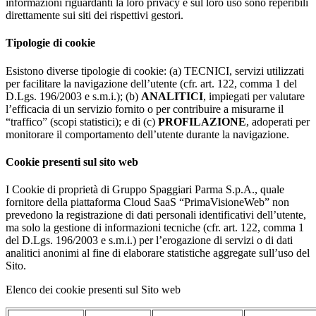
informazioni riguardanti la loro privacy e sul loro uso sono reperibili
direttamente sui siti dei rispettivi gestori.
Tipologie di cookie
Esistono diverse tipologie di cookie: (a) TECNICI, servizi utilizzati
per facilitare la navigazione dell’utente (cfr. art. 122, comma 1 del
D.Lgs. 196/2003 e s.m.i.); (b)
ANALITICI
, impiegati per valutare
l’efficacia di un servizio fornito o per contribuire a misurarne il
“traffico” (scopi statistici); e di (c)
PROFILAZIONE
, adoperati per
monitorare il comportamento dell’utente durante la navigazione.
Cookie presenti sul sito web
I Cookie di proprietà di Gruppo Spaggiari Parma S.p.A., quale
fornitore della piattaforma Cloud SaaS “PrimaVisioneWeb” non
prevedono la registrazione di dati personali identificativi dell’utente,
ma solo la gestione di informazioni tecniche (cfr. art. 122, comma 1
del D.Lgs. 196/2003 e s.m.i.) per l’erogazione di servizi o di dati
analitici anonimi al fine di elaborare statistiche aggregate sull’uso del
Sito.
Elenco dei cookie presenti sul Sito web