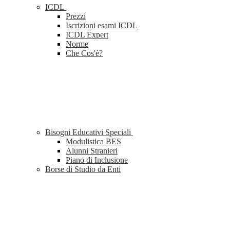
ICDL
Prezzi
Iscrizioni esami ICDL
ICDL Expert
Norme
Che Cos'è?
Bisogni Educativi Speciali
Modulistica BES
Alunni Stranieri
Piano di Inclusione
Borse di Studio da Enti