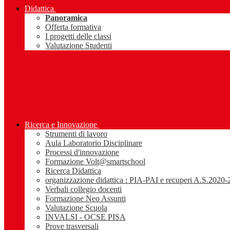
Didattica
Panoramica
Offerta formativa
I progetti delle classi
Valutazione Studenti
Ricerca e Innovazione
Strumenti di lavoro
Aula Laboratorio Disciplinare
Processi d'innovazione
Formazione Volt@smartschool
Ricerca Didattica
organizzazione didattica : PIA-PAI e recuperi A.S.2020
Verbali collegio docenti
Formazione Neo Assunti
Valutazione Scuola
INVALSI - OCSE PISA
Prove trasversali