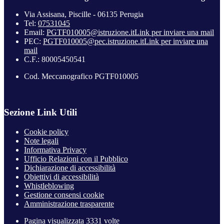
Via Assisana, Piscille - 06135 Perugia
Tel:
07531045
Email:
PGTF010005@istruzione.it
Link per inviare una mail
PEC:
PGTF010005@pec.istruzione.it
Link per inviare una
mail
C.F.: 80005450541
Cod. Meccanografico PGTF010005
Sezione Link Utili
Cookie policy
Note legali
Informativa Privacy
Ufficio Relazioni con il Pubblico
Dichiarazione di accessibilità
Obiettivi di accessibilità
Whistleblowing
Gestione consensi cookie
Amministrazione trasparente
Pagina visualizzata
3331
volte