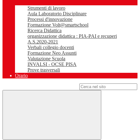
Strumenti di lavoro
Aula Laboratorio Disciplinare
Processi d'innovazione
Formazione Volt@smartschool
Ricerca Didattica
organizzazione didattica : PIA-PAI e recuperi
A.S.2020-2021
Verbali collegio docenti
Formazione Neo Assunti
Valutazione Scuola
INVALSI - OCSE PISA
Prove trasversali
Orario
Campo di ricerca per le pagine del sito