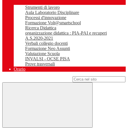
Strumenti di lavoro
Aula Laboratorio Disciplinare
Processi d'innovazione
Formazione Volt@smartschool
Ricerca Didattica
organizzazione didattica : PIA-PAI e recuperi
A.S.2020-2021
Verbali collegio docenti
Formazione Neo Assunti
Valutazione Scuola
INVALSI - OCSE PISA
Prove trasversali
Orario
Campo di ricerca per le pagine del sito