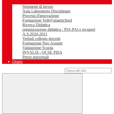
Strumenti di lavoro
Aula Laboratorio Disciplinare
Processi d'innovazione
Formazione Volt@smartschool
Ricerca Didattica
organizzazione didattica : PIA-PAI e recuperi
A.S.2020-2021
Verbali collegio docenti
Formazione Neo Assunti
Valutazione Scuola
INVALSI - OCSE PISA
Prove trasversali
Orario
Campo di ricerca per le pagine del sito