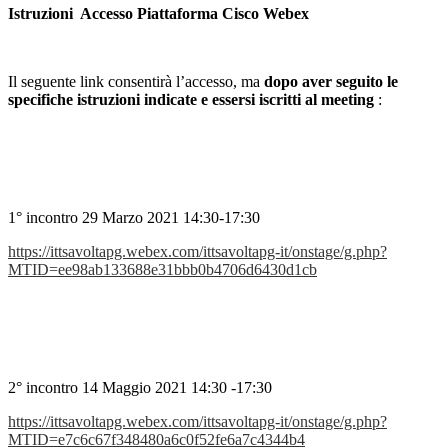
Istruzioni
Accesso Piattaforma Cisco Webex
Il seguente link consentirà l’accesso, ma
dopo aver seguito le
specifiche istruzioni indicate e essersi iscritti al meeting
:
1° incontro 29 Marzo 2021 14:30-17:30
https://ittsavoltapg.webex.com/ittsavoltapg-it/onstage/g.php?
MTID=ee98ab133688e31bbb0b4706d6430d1cb
2° incontro 14 Maggio 2021 14:30 -17:30
https://ittsavoltapg.webex.com/ittsavoltapg-it/onstage/g.php?
MTID=e7c6c67f348480a6c0f52fe6a7c4344b4