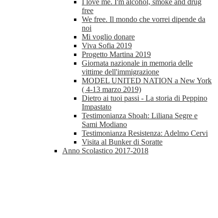
I love me. I'm alcohol, smoke and drug
free
We free. Il mondo che vorrei dipende da
noi
Mi voglio donare
Viva Sofia 2019
Progetto Martina 2019
Giornata nazionale in memoria delle
vittime dell'immigrazione
MODEL UNITED NATION a New York
( 4-13 marzo 2019)
Dietro ai tuoi passi - La storia di Peppino
Impastato
Testimonianza Shoah: Liliana Segre e
Sami Modiano
Testimonianza Resistenza: Adelmo Cervi
Visita al Bunker di Soratte
Anno Scolastico 2017-2018