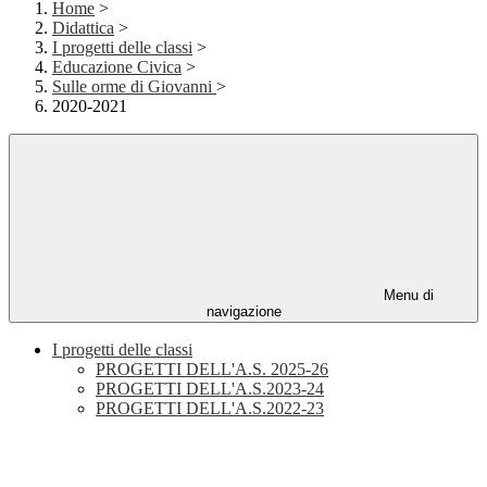
Home
>
Didattica
>
I progetti delle classi
>
Educazione Civica
>
Sulle orme di Giovanni
>
2020-2021
Menu di
navigazione
I progetti delle classi
PROGETTI DELL'A.S. 2025-26
PROGETTI DELL'A.S.2023-24
PROGETTI DELL'A.S.2022-23