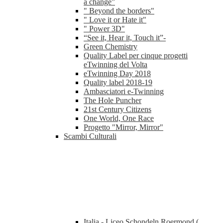
a change”
" Beyond the borders"
" Love it or Hate it"
" Power 3D"
“See it, Hear it, Touch it”-
Green Chemistry
Quality Label per cinque progetti
eTwinning del Volta
eTwinning Day 2018
Quality label 2018-19
Ambasciatori e-Twinning
The Hole Puncher
21st Century Citizens
One World, One Race
Progetto "Mirror, Mirror"
Scambi Culturali
Italia - Liceo Schondeln Roermond (