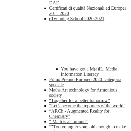
DAD
Certificati di qualità Nazionali ed Europei
2011-2020
eTwinning School 2020-2021
You have got a M(a)IL. Media
Information Literacy
Primo Premio Europeo 2020- categoria
speciale
Maths Art technology for Armonious
society
“Together for a better tomorrow”
“Let’s become the reporters of the world”
“ARCh - Augmented Reality for
Chemistry”
" Math is all around"
“"Too young to vote, old enough to make