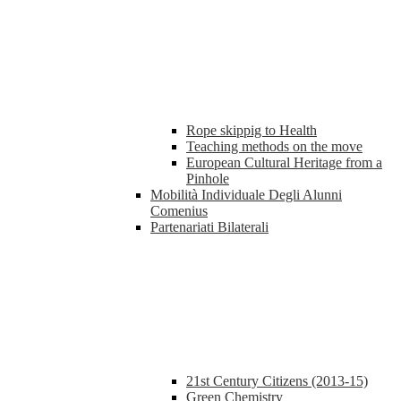
Rope skippig to Health
Teaching methods on the move
European Cultural Heritage from a
Pinhole
Mobilità Individuale Degli Alunni
Comenius
Partenariati Bilaterali
21st Century Citizens (2013-15)
Green Chemistry