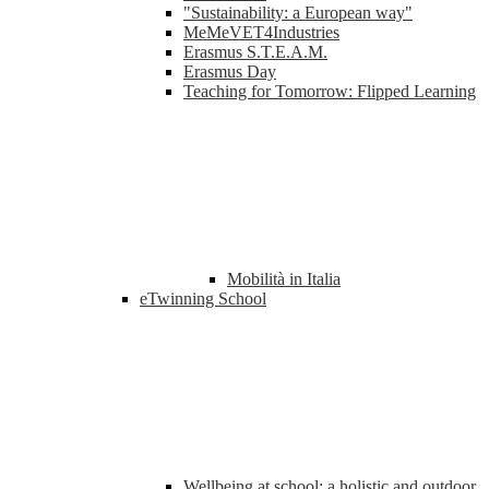
"Sustainability: a European way"
MeMeVET4Industries
Erasmus S.T.E.A.M.
Erasmus Day
Teaching for Tomorrow: Flipped Learning
Mobilità in Italia
eTwinning School
Wellbeing at school: a holistic and outdoor