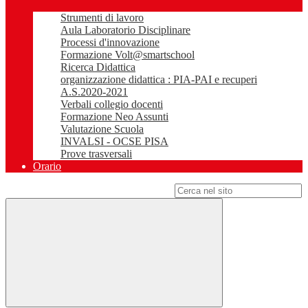
Strumenti di lavoro
Aula Laboratorio Disciplinare
Processi d'innovazione
Formazione Volt@smartschool
Ricerca Didattica
organizzazione didattica : PIA-PAI e recuperi
A.S.2020-2021
Verbali collegio docenti
Formazione Neo Assunti
Valutazione Scuola
INVALSI - OCSE PISA
Prove trasversali
Orario
Campo di ricerca per le pagine del sito