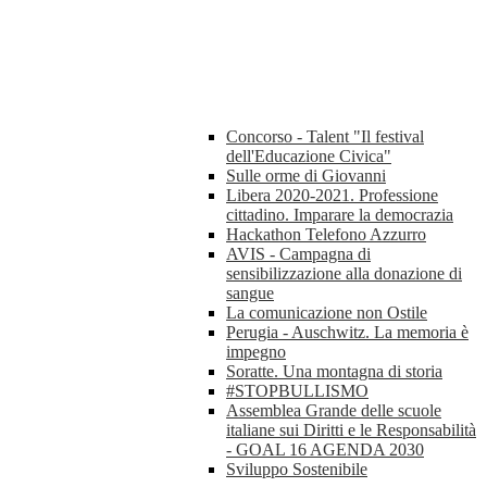
Concorso - Talent "Il festival
dell'Educazione Civica"
Sulle orme di Giovanni
Libera 2020-2021. Professione
cittadino. Imparare la democrazia
Hackathon Telefono Azzurro
AVIS - Campagna di
sensibilizzazione alla donazione di
sangue
La comunicazione non Ostile
Perugia - Auschwitz. La memoria è
impegno
Soratte. Una montagna di storia
#STOPBULLISMO
Assemblea Grande delle scuole
italiane sui Diritti e le Responsabilità
- GOAL 16 AGENDA 2030
Sviluppo Sostenibile