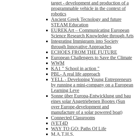
target - development and production of a
programmable vehicle in the context of
robotics
Ancient Greek Tecnology and future
STEAM Education
EUREKArt – Communicating European
Science Research Knowledge through Arts
Integrating Immigrants into Society
through Innovative Approaches
ECHOES FROM THE FUTURE
European Challengers to Save the Climate
WWM
KA1 " School in action "
PBL- A real life approach
YELL - Developing Young Entrepreneurs
by running a mini-company on a European
Learning Leve
Sonne über Europa-Entwicklung und bau
eines solar Angetriebenen Bootes (Sun
over Europe-development and
manufacture of a solar powered boat)
Connected Classrooms
iVET4D
WAY TO GO: Paths Of Life
M.A.T.H.S.