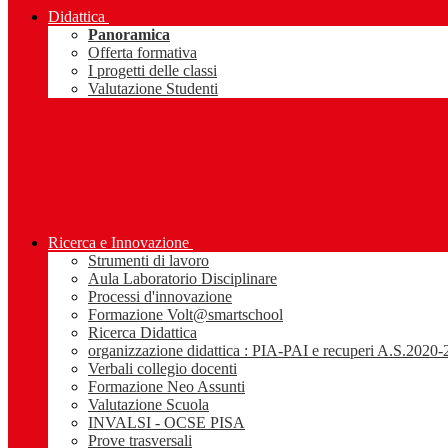
Didattica
Panoramica
Offerta formativa
I progetti delle classi
Valutazione Studenti
Ricerca e Innovazione
Strumenti di lavoro
Aula Laboratorio Disciplinare
Processi d'innovazione
Formazione Volt@smartschool
Ricerca Didattica
organizzazione didattica : PIA-PAI e recuperi A.S.2020
Verbali collegio docenti
Formazione Neo Assunti
Valutazione Scuola
INVALSI - OCSE PISA
Prove trasversali