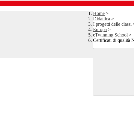
Home
>
Didattica
>
I progetti delle classi
Europa
>
eTwinning School
>
Certificati di qualit