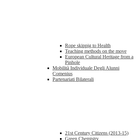
Rope skippig to Health
Teaching methods on the move
European Cultural Heritage from a
Pinhole
Mobilità Individuale Degli Alunni
Comenius
Partenariati Bilaterali
21st Century Citizens (2013-15)
Green Chemistry