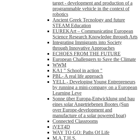
target - development and production of a
programmable vehicle in the context of
robotics
Ancient Greek Tecnology and future
STEAM Education
EUREKArt – Communicating European
Science Research Knowledge through Arts
Integrating Immigrants into Society
through Innovative Approaches
ECHOES FROM THE FUTURE
European Challengers to Save the Climate
WWM
KA1 " School in action "
PBL- A real life approach
YELL - Developing Young Entrepreneurs
by running a mini-company on a European
Learning Leve
Sonne über Europa-Entwicklung und bau
eines solar Angetriebenen Bootes (Sun
over Europe-development and
manufacture of a solar powered boat)
Connected Classrooms
iVET4D
WAY TO GO: Paths Of Life
M.A.T.H.S.