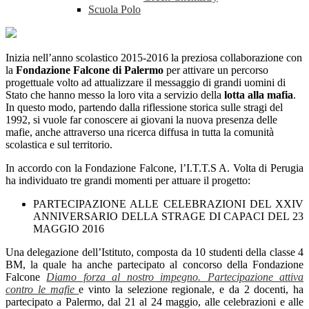
Scuola Polo
Inizia nell’anno scolastico 2015-2016 la preziosa collaborazione con
la
Fondazione Falcone di Palermo
per attivare un percorso
progettuale volto ad attualizzare il messaggio di grandi uomini di
Stato che hanno messo la loro vita a servizio della
lotta alla mafia
.
In questo modo, partendo dalla riflessione storica sulle stragi del
1992, si vuole far conoscere ai giovani la nuova presenza delle
mafie, anche attraverso una ricerca diffusa in tutta la comunità
scolastica e sul territorio.
In accordo con la Fondazione Falcone, l’I.T.T.S
A. Volta
di Perugia
ha individuato tre grandi momenti per attuare il progetto:
PARTECIPAZIONE ALLE CELEBRAZIONI DEL XXIV
ANNIVERSARIO DELLA STRAGE DI CAPACI DEL 23
MAGGIO 2016
Una delegazione dell’Istituto, composta da 10 studenti della classe 4
BM, la quale ha anche partecipato al concorso della Fondazione
Falcone
Diamo forza al nostro impegno. P
artecipazione attiva
contro le mafie
e vinto la selezione regionale, e da 2 docenti, ha
partecipato a Palermo, dal 21 al 24 maggio, alle celebrazioni e alle