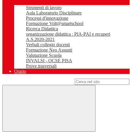
Strumenti di lavoro
Aula Laboratorio Disciplinare
Processi d'innovazione
Formazione Volt@smartschool
Ricerca Didattica
organizzazione didattica : PIA-PAI e recuperi
A.S.2020-2021
Verbali collegio docenti
Formazione Neo Assunti
Valutazione Scuola
INVALSI - OCSE PISA
Prove trasversali
Orario
Campo di ricerca per le pagine del sito