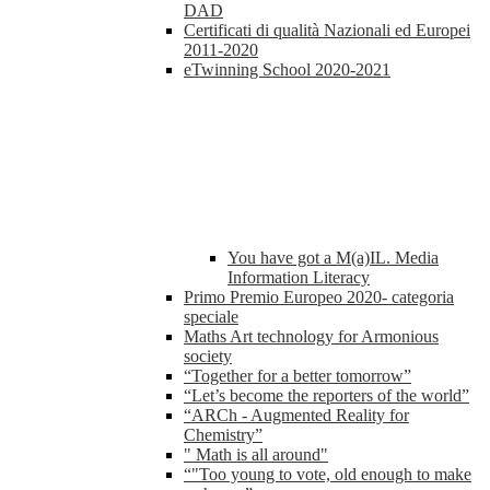
DAD
Certificati di qualità Nazionali ed Europei
2011-2020
eTwinning School 2020-2021
You have got a M(a)IL. Media
Information Literacy
Primo Premio Europeo 2020- categoria
speciale
Maths Art technology for Armonious
society
“Together for a better tomorrow”
“Let’s become the reporters of the world”
“ARCh - Augmented Reality for
Chemistry”
" Math is all around"
“"Too young to vote, old enough to make