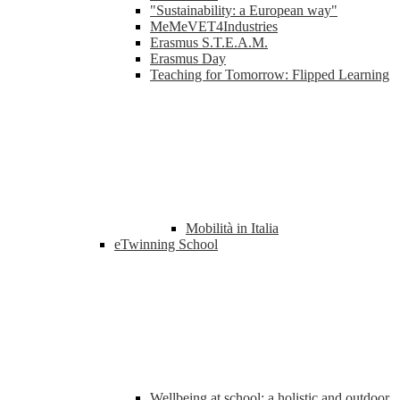
"Sustainability: a European way"
MeMeVET4Industries
Erasmus S.T.E.A.M.
Erasmus Day
Teaching for Tomorrow: Flipped Learning
Mobilità in Italia
eTwinning School
Wellbeing at school: a holistic and outdoor