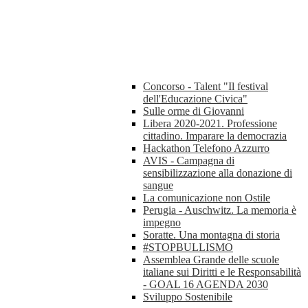
Concorso - Talent "Il festival
dell'Educazione Civica"
Sulle orme di Giovanni
Libera 2020-2021. Professione
cittadino. Imparare la democrazia
Hackathon Telefono Azzurro
AVIS - Campagna di
sensibilizzazione alla donazione di
sangue
La comunicazione non Ostile
Perugia - Auschwitz. La memoria è
impegno
Soratte. Una montagna di storia
#STOPBULLISMO
Assemblea Grande delle scuole
italiane sui Diritti e le Responsabilità
- GOAL 16 AGENDA 2030
Sviluppo Sostenibile