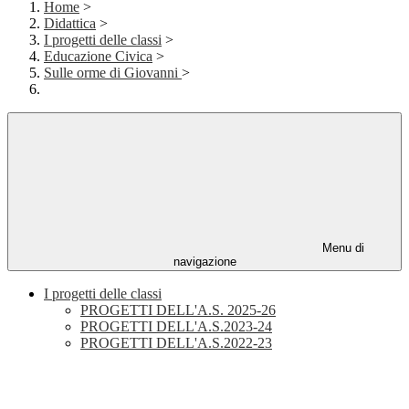
Home
>
Didattica
>
I progetti delle classi
>
Educazione Civica
>
Sulle orme di Giovanni
>
Menu di
navigazione
I progetti delle classi
PROGETTI DELL'A.S. 2025-26
PROGETTI DELL'A.S.2023-24
PROGETTI DELL'A.S.2022-23