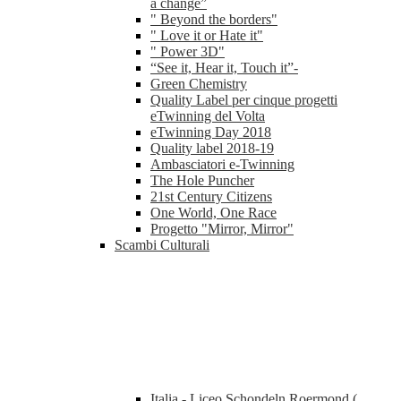
a change”
" Beyond the borders"
" Love it or Hate it"
" Power 3D"
“See it, Hear it, Touch it”-
Green Chemistry
Quality Label per cinque progetti
eTwinning del Volta
eTwinning Day 2018
Quality label 2018-19
Ambasciatori e-Twinning
The Hole Puncher
21st Century Citizens
One World, One Race
Progetto "Mirror, Mirror"
Scambi Culturali
Italia - Liceo Schondeln Roermond (