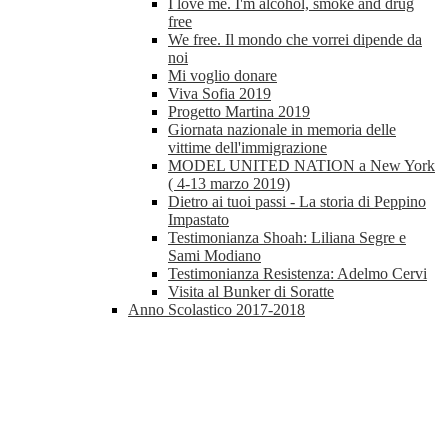
I love me. I'm alcohol, smoke and drug
free
We free. Il mondo che vorrei dipende da
noi
Mi voglio donare
Viva Sofia 2019
Progetto Martina 2019
Giornata nazionale in memoria delle
vittime dell'immigrazione
MODEL UNITED NATION a New York
( 4-13 marzo 2019)
Dietro ai tuoi passi - La storia di Peppino
Impastato
Testimonianza Shoah: Liliana Segre e
Sami Modiano
Testimonianza Resistenza: Adelmo Cervi
Visita al Bunker di Soratte
Anno Scolastico 2017-2018