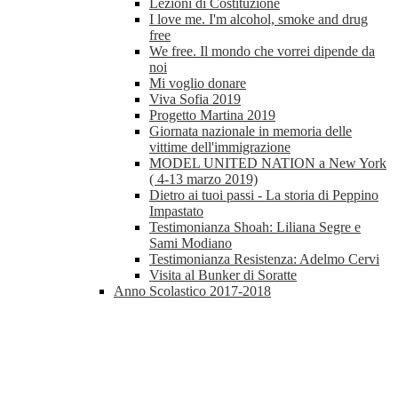
Lezioni di Costituzione
I love me. I'm alcohol, smoke and drug
free
We free. Il mondo che vorrei dipende da
noi
Mi voglio donare
Viva Sofia 2019
Progetto Martina 2019
Giornata nazionale in memoria delle
vittime dell'immigrazione
MODEL UNITED NATION a New York
( 4-13 marzo 2019)
Dietro ai tuoi passi - La storia di Peppino
Impastato
Testimonianza Shoah: Liliana Segre e
Sami Modiano
Testimonianza Resistenza: Adelmo Cervi
Visita al Bunker di Soratte
Anno Scolastico 2017-2018