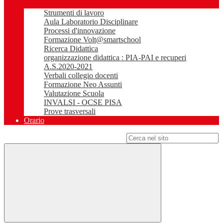
Strumenti di lavoro
Aula Laboratorio Disciplinare
Processi d'innovazione
Formazione Volt@smartschool
Ricerca Didattica
organizzazione didattica : PIA-PAI e recuperi
A.S.2020-2021
Verbali collegio docenti
Formazione Neo Assunti
Valutazione Scuola
INVALSI - OCSE PISA
Prove trasversali
Orario
Campo di ricerca per le pagine del sito