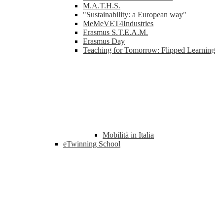
M.A.T.H.S.
"Sustainability: a European way"
MeMeVET4Industries
Erasmus S.T.E.A.M.
Erasmus Day
Teaching for Tomorrow: Flipped Learning
Mobilità in Italia
eTwinning School