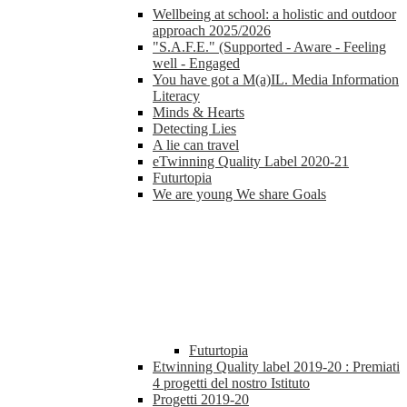
Wellbeing at school: a holistic and outdoor
approach 2025/2026
"S.A.F.E." (Supported - Aware - Feeling
well - Engaged
You have got a M(a)IL. Media Information
Literacy
Minds & Hearts
Detecting Lies
A lie can travel
eTwinning Quality Label 2020-21
Futurtopia
We are young We share Goals
Futurtopia
Etwinning Quality label 2019-20 : Premiati
4 progetti del nostro Istituto
Progetti 2019-20