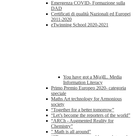
Emergenza COVID- Formazione sulla
DAD
Certificati di qualità Nazionali ed Europei
2011-2020
eTwinning School 2020-2021
You have got a M(a)IL. Media
Information Literacy
Primo Premio Europeo 2020- categoria
speciale
Maths Art technology for Armonious
society
“Together for a better tomorrow”
“Let’s become the reporters of the world”
“ARCh - Augmented Reality for
Chemistry”
" Math is all around"