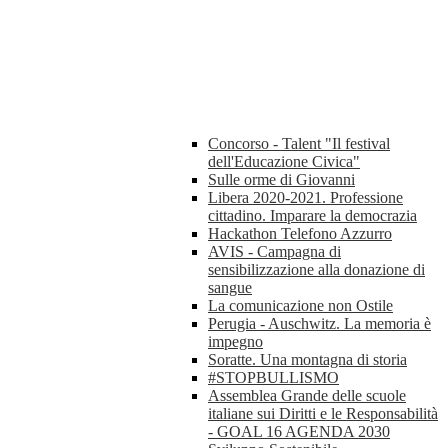
Concorso - Talent "Il festival
dell'Educazione Civica"
Sulle orme di Giovanni
Libera 2020-2021. Professione
cittadino. Imparare la democrazia
Hackathon Telefono Azzurro
AVIS - Campagna di
sensibilizzazione alla donazione di
sangue
La comunicazione non Ostile
Perugia - Auschwitz. La memoria è
impegno
Soratte. Una montagna di storia
#STOPBULLISMO
Assemblea Grande delle scuole
italiane sui Diritti e le Responsabilità
- GOAL 16 AGENDA 2030