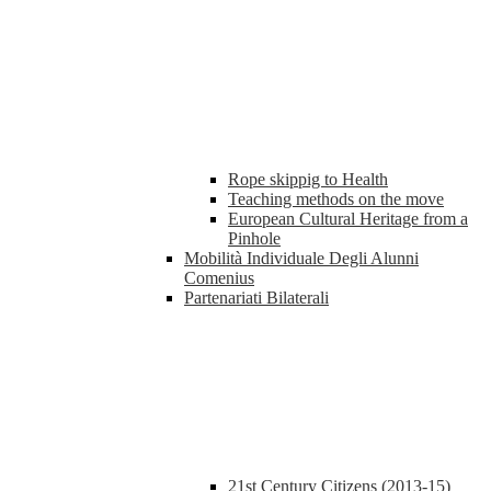
Rope skippig to Health
Teaching methods on the move
European Cultural Heritage from a
Pinhole
Mobilità Individuale Degli Alunni
Comenius
Partenariati Bilaterali
21st Century Citizens (2013-15)