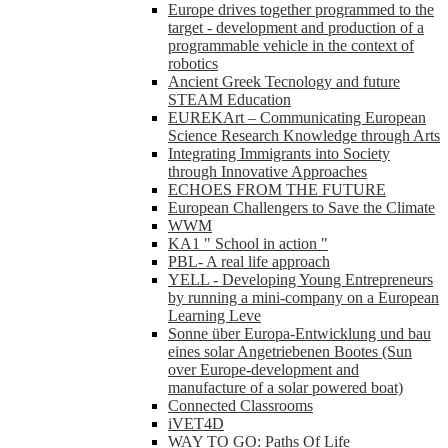
Europe drives together programmed to the
target - development and production of a
programmable vehicle in the context of
robotics
Ancient Greek Tecnology and future
STEAM Education
EUREKArt – Communicating European
Science Research Knowledge through Arts
Integrating Immigrants into Society
through Innovative Approaches
ECHOES FROM THE FUTURE
European Challengers to Save the Climate
WWM
KA1 " School in action "
PBL- A real life approach
YELL - Developing Young Entrepreneurs
by running a mini-company on a European
Learning Leve
Sonne über Europa-Entwicklung und bau
eines solar Angetriebenen Bootes (Sun
over Europe-development and
manufacture of a solar powered boat)
Connected Classrooms
iVET4D
WAY TO GO: Paths Of Life