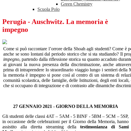
Green Chemistry
Scuola Polo
Perugia - Auschwitz. La memoria è
impegno
Come si può raccontare l’orrore della Shoah agli studenti? Come è
p
anche se sono
lontani dal periodo storico che si sta studiando? Il pro
impegno
,
partendo dalla riflessione storica su quanto accaduto dura
ai giovani la nuova presenza della discriminazione, anche attraverso
prima di intraprendere lo straordinario viaggio lungo i sentieri dell
la memoria è impegno
si pone così al centro di un sistema di
relaz
comunità scolastica, delle famiglie, delle Istituzioni, degli enti locali
che si occupano di integrazione e di contrasto alle dinamiche discrimi
27 GENNAIO 2021 - GIORNO DELLA MEMORIA
Gli studenti delle classi 4AT – 5AM - 5 BINF - 5BM – 5CM – 5SP,
in occasione delle celebrazioni per il Giorno della Memoria, hanno
assistito alla diretta streaming della
testimonianza di Sami