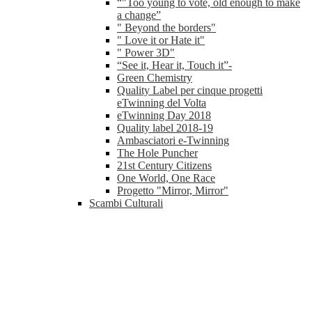
“"Too young to vote, old enough to make
a change”
" Beyond the borders"
" Love it or Hate it"
" Power 3D"
“See it, Hear it, Touch it”-
Green Chemistry
Quality Label per cinque progetti
eTwinning del Volta
eTwinning Day 2018
Quality label 2018-19
Ambasciatori e-Twinning
The Hole Puncher
21st Century Citizens
One World, One Race
Progetto "Mirror, Mirror"
Scambi Culturali