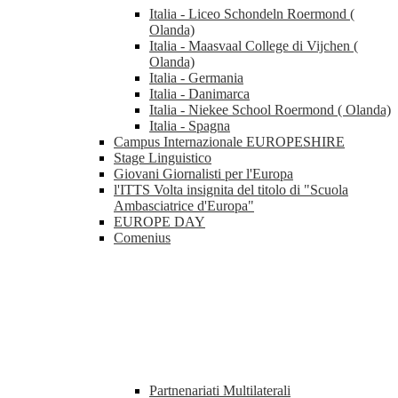
Italia - Liceo Schondeln Roermond (
Olanda)
Italia - Maasvaal College di Vijchen (
Olanda)
Italia - Germania
Italia - Danimarca
Italia - Niekee School Roermond ( Olanda)
Italia - Spagna
Campus Internazionale EUROPESHIRE
Stage Linguistico
Giovani Giornalisti per l'Europa
l'ITTS Volta insignita del titolo di "Scuola
Ambasciatrice d'Europa"
EUROPE DAY
Comenius
Partnenariati Multilaterali