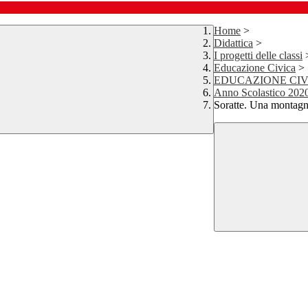
Home
>
Didattica
>
I progetti delle classi
Educazione Civica
>
EDUCAZIONE CIV
Anno Scolastico 202
Soratte. Una montagna