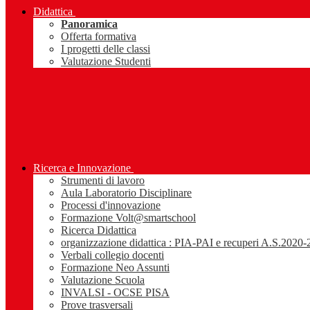
Didattica
Panoramica
Offerta formativa
I progetti delle classi
Valutazione Studenti
Ricerca e Innovazione
Strumenti di lavoro
Aula Laboratorio Disciplinare
Processi d'innovazione
Formazione Volt@smartschool
Ricerca Didattica
organizzazione didattica : PIA-PAI e recuperi A.S.2020
Verbali collegio docenti
Formazione Neo Assunti
Valutazione Scuola
INVALSI - OCSE PISA
Prove trasversali