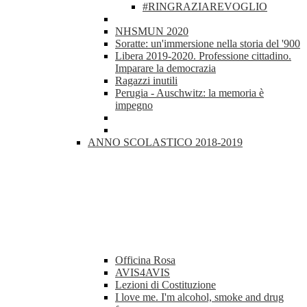
#RINGRAZIAREVOGLIO
NHSMUN 2020
Soratte: un'immersione nella storia del '900
Libera 2019-2020. Professione cittadino.
Imparare la democrazia
Ragazzi inutili
Perugia - Auschwitz: la memoria è
impegno
ANNO SCOLASTICO 2018-2019
Officina Rosa
AVIS4AVIS
Lezioni di Costituzione
I love me. I'm alcohol, smoke and drug