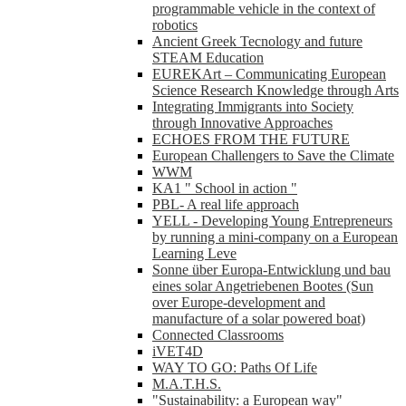
programmable vehicle in the context of
robotics
Ancient Greek Tecnology and future
STEAM Education
EUREKArt – Communicating European
Science Research Knowledge through Arts
Integrating Immigrants into Society
through Innovative Approaches
ECHOES FROM THE FUTURE
European Challengers to Save the Climate
WWM
KA1 " School in action "
PBL- A real life approach
YELL - Developing Young Entrepreneurs
by running a mini-company on a European
Learning Leve
Sonne über Europa-Entwicklung und bau
eines solar Angetriebenen Bootes (Sun
over Europe-development and
manufacture of a solar powered boat)
Connected Classrooms
iVET4D
WAY TO GO: Paths Of Life
M.A.T.H.S.
"Sustainability: a European way"