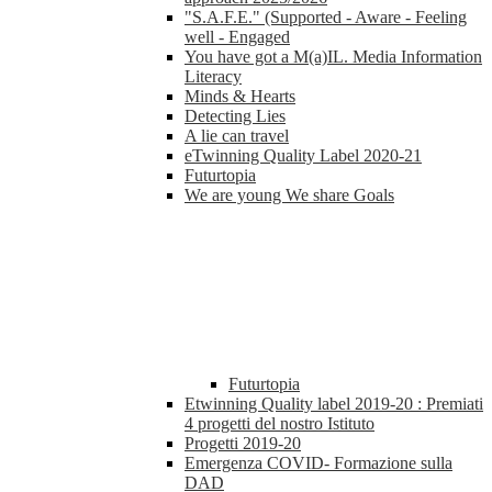
"S.A.F.E." (Supported - Aware - Feeling
well - Engaged
You have got a M(a)IL. Media Information
Literacy
Minds & Hearts
Detecting Lies
A lie can travel
eTwinning Quality Label 2020-21
Futurtopia
We are young We share Goals
Futurtopia
Etwinning Quality label 2019-20 : Premiati
4 progetti del nostro Istituto
Progetti 2019-20
Emergenza COVID- Formazione sulla
DAD