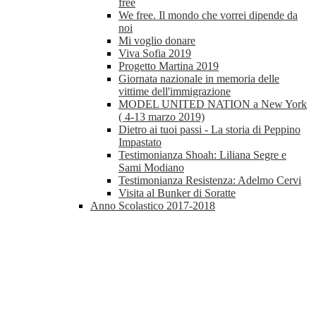
free
We free. Il mondo che vorrei dipende da
noi
Mi voglio donare
Viva Sofia 2019
Progetto Martina 2019
Giornata nazionale in memoria delle
vittime dell'immigrazione
MODEL UNITED NATION a New York
( 4-13 marzo 2019)
Dietro ai tuoi passi - La storia di Peppino
Impastato
Testimonianza Shoah: Liliana Segre e
Sami Modiano
Testimonianza Resistenza: Adelmo Cervi
Visita al Bunker di Soratte
Anno Scolastico 2017-2018