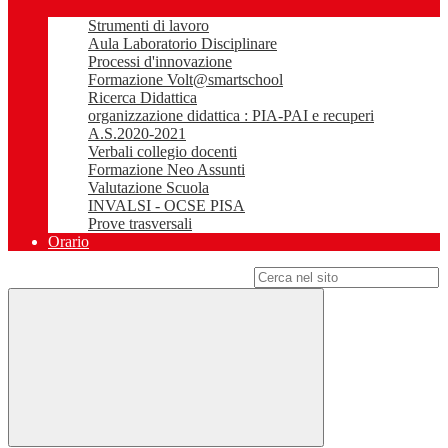
Strumenti di lavoro
Aula Laboratorio Disciplinare
Processi d'innovazione
Formazione Volt@smartschool
Ricerca Didattica
organizzazione didattica : PIA-PAI e recuperi
A.S.2020-2021
Verbali collegio docenti
Formazione Neo Assunti
Valutazione Scuola
INVALSI - OCSE PISA
Prove trasversali
Orario
Campo di ricerca per le pagine del sito