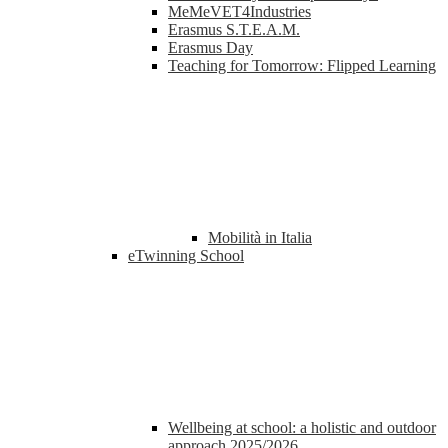
MeMeVET4Industries
Erasmus S.T.E.A.M.
Erasmus Day
Teaching for Tomorrow: Flipped Learning
Mobilità in Italia
eTwinning School
Wellbeing at school: a holistic and outdoor
approach 2025/2026