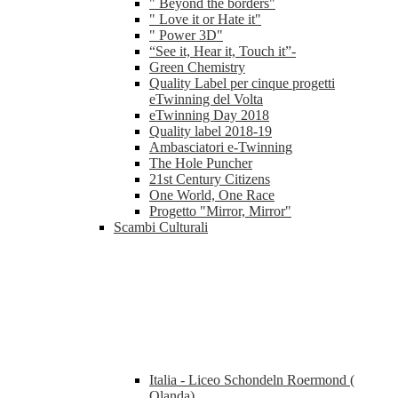
" Beyond the borders"
" Love it or Hate it"
" Power 3D"
“See it, Hear it, Touch it”-
Green Chemistry
Quality Label per cinque progetti
eTwinning del Volta
eTwinning Day 2018
Quality label 2018-19
Ambasciatori e-Twinning
The Hole Puncher
21st Century Citizens
One World, One Race
Progetto "Mirror, Mirror"
Scambi Culturali
Italia - Liceo Schondeln Roermond (
Olanda)