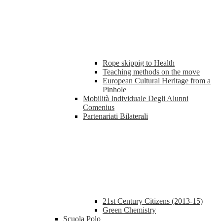
Rope skippig to Health
Teaching methods on the move
European Cultural Heritage from a
Pinhole
Mobilità Individuale Degli Alunni
Comenius
Partenariati Bilaterali
21st Century Citizens (2013-15)
Green Chemistry
Scuola Polo