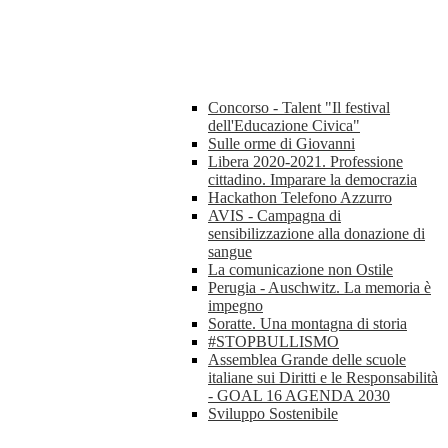
Concorso - Talent "Il festival
dell'Educazione Civica"
Sulle orme di Giovanni
Libera 2020-2021. Professione
cittadino. Imparare la democrazia
Hackathon Telefono Azzurro
AVIS - Campagna di
sensibilizzazione alla donazione di
sangue
La comunicazione non Ostile
Perugia - Auschwitz. La memoria è
impegno
Soratte. Una montagna di storia
#STOPBULLISMO
Assemblea Grande delle scuole
italiane sui Diritti e le Responsabilità
- GOAL 16 AGENDA 2030
Sviluppo Sostenibile