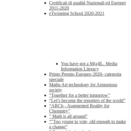
Certificati di qualità Nazionali ed Europei
2011-2020
eTwinning School 2020-2021
You have got a M(a)IL. Media
Information Literacy
Primo Premio Europeo 2020- categoria
speciale
Maths Art technology for Armonious
society
“Together for a better tomorrow”
“Let’s become the reporters of the world”
“ARCh - Augmented Reality for
Chemistry”
" Math is all around"
“"Too young to vote, old enough to make
a change”