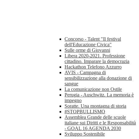
Concorso - Talent "Il festival
dell'Educazione Civica"
Sulle orme di Giovanni
Libera 2020-2021. Professione
cittadino. Imparare la democrazia
Hackathon Telefono Azzurro
AVIS - Campagna di
sensibilizzazione alla donazione di
sangue
La comunicazione non Ostile
Perugia - Auschwitz. La memoria è
impegno
Soratte. Una montagna di storia
#STOPBULLISMO
Assemblea Grande delle scuole
italiane sui Diritti e le Responsabilità
- GOAL 16 AGENDA 2030
Sviluppo Sostenibile