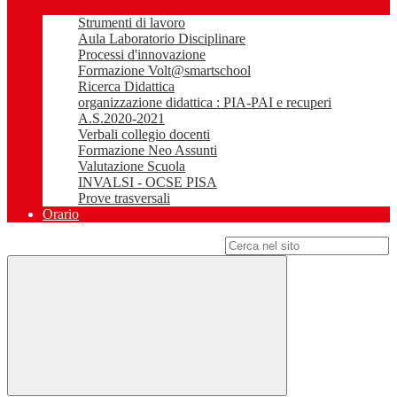
Strumenti di lavoro
Aula Laboratorio Disciplinare
Processi d'innovazione
Formazione Volt@smartschool
Ricerca Didattica
organizzazione didattica : PIA-PAI e recuperi
A.S.2020-2021
Verbali collegio docenti
Formazione Neo Assunti
Valutazione Scuola
INVALSI - OCSE PISA
Prove trasversali
Orario
Campo di ricerca per le pagine del sito