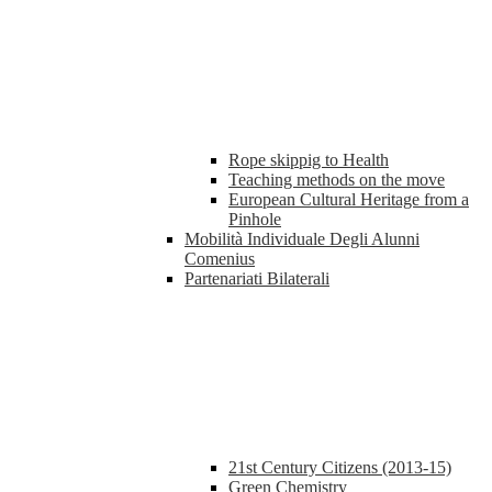
Rope skippig to Health
Teaching methods on the move
European Cultural Heritage from a
Pinhole
Mobilità Individuale Degli Alunni
Comenius
Partenariati Bilaterali
21st Century Citizens (2013-15)
Green Chemistry