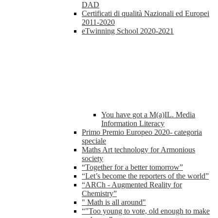
DAD
Certificati di qualità Nazionali ed Europei
2011-2020
eTwinning School 2020-2021
You have got a M(a)IL. Media
Information Literacy
Primo Premio Europeo 2020- categoria
speciale
Maths Art technology for Armonious
society
“Together for a better tomorrow”
“Let’s become the reporters of the world”
“ARCh - Augmented Reality for
Chemistry”
" Math is all around"
“"Too young to vote, old enough to make