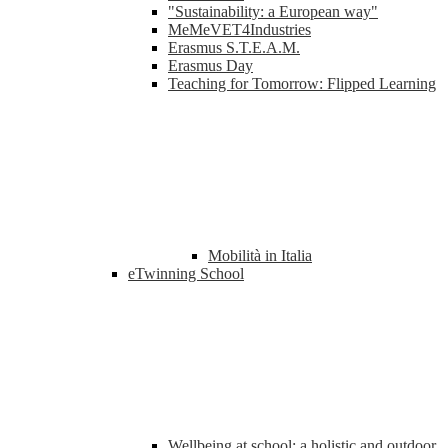
"Sustainability: a European way"
MeMeVET4Industries
Erasmus S.T.E.A.M.
Erasmus Day
Teaching for Tomorrow: Flipped Learning
Mobilità in Italia
eTwinning School
Wellbeing at school: a holistic and outdoor