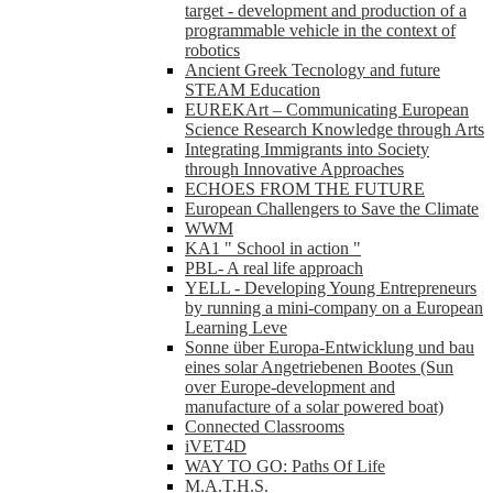
target - development and production of a
programmable vehicle in the context of
robotics
Ancient Greek Tecnology and future
STEAM Education
EUREKArt – Communicating European
Science Research Knowledge through Arts
Integrating Immigrants into Society
through Innovative Approaches
ECHOES FROM THE FUTURE
European Challengers to Save the Climate
WWM
KA1 " School in action "
PBL- A real life approach
YELL - Developing Young Entrepreneurs
by running a mini-company on a European
Learning Leve
Sonne über Europa-Entwicklung und bau
eines solar Angetriebenen Bootes (Sun
over Europe-development and
manufacture of a solar powered boat)
Connected Classrooms
iVET4D
WAY TO GO: Paths Of Life
M.A.T.H.S.