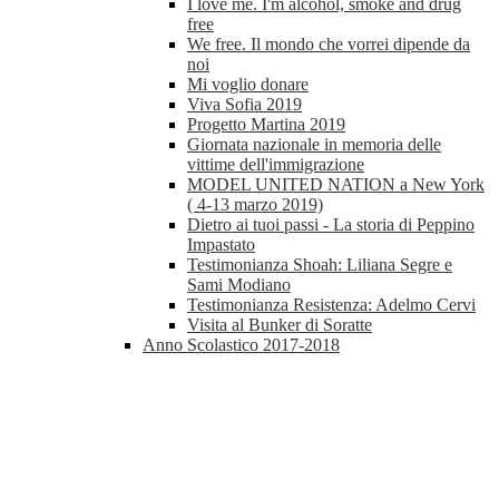
I love me. I'm alcohol, smoke and drug
free
We free. Il mondo che vorrei dipende da
noi
Mi voglio donare
Viva Sofia 2019
Progetto Martina 2019
Giornata nazionale in memoria delle
vittime dell'immigrazione
MODEL UNITED NATION a New York
( 4-13 marzo 2019)
Dietro ai tuoi passi - La storia di Peppino
Impastato
Testimonianza Shoah: Liliana Segre e
Sami Modiano
Testimonianza Resistenza: Adelmo Cervi
Visita al Bunker di Soratte
Anno Scolastico 2017-2018