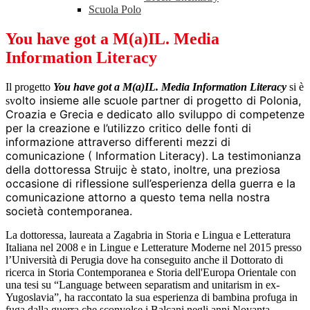
Scuola Polo
You have got a M(a)IL. Media
Information Literacy
Il progetto
You have got a M(a)IL. Media Information Literacy
si è
olto insieme alle scuole partner di progetto di
Polonia,
sv
Croazia e Grecia e dedicato allo sviluppo di competenze
per la creazione e l’utilizzo critico
delle fonti di
informazione attraverso differenti mezzi di
comunicazione (
Information Literacy
). La testimonianza
della dottoressa Struijc è stato
, inoltre, una preziosa
occasione di riflessione
sull’esperienza della guerra e la
comunicazione attorno a questo tema nella nostra
società
contemporanea.
La dottoressa, laureata a Zagabria in Storia e Lingua e Letteratura
Italiana nel 2008 e in Lingue e
Letterature Moderne nel 2015 presso
l’Università di Perugia dove ha conseguito anche il Dottorato di
ricerca in Storia Contemporanea e Storia dell'Europa Orientale con
una tesi su “Language betwe
en separatism and unitarism in ex-
Yugoslavia”, ha raccontato la sua esperienza di bambina profuga in
fuga
dalla guerra che sconvolse i Balcani negli anni Novanta.