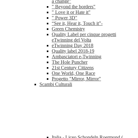
a change”
" Beyond the borders"
" Love it or Hate it"
" Power 3D"
“See it, Hear it, Touch it”-
Green Chemistry
Quality Label per cinque progetti
eTwinning del Volta
eTwinning Day 2018
Quality label 2018-19
Ambasciatori e-Twinning
The Hole Puncher
21st Century Citizens
One World, One Race
Progetto "Mirror, Mirror"
Scambi Culturali
Italia - Liceo Schondeln Roermond (