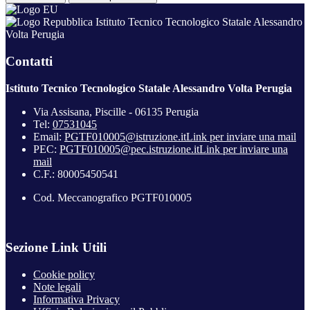
Istituto Tecnico Tecnologico Statale Alessandro
Volta Perugia
Contatti
Istituto Tecnico Tecnologico Statale Alessandro Volta Perugia
Via Assisana, Piscille - 06135 Perugia
Tel:
07531045
Email:
PGTF010005@istruzione.it
Link per inviare una mail
PEC:
PGTF010005@pec.istruzione.it
Link per inviare una
mail
C.F.: 80005450541
Cod. Meccanografico PGTF010005
Sezione Link Utili
Cookie policy
Note legali
Informativa Privacy