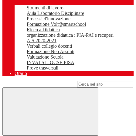
Strumenti di lavoro
Aula Laboratorio Disciplinare
Processi d'innovazione
Formazione Volt@smartschool
Ricerca Didattica
organizzazione didattica : PIA-PAI e recuperi
A.S.2020-2021
Verbali collegio docenti
Formazione Neo Assunti
Valutazione Scuola
INVALSI - OCSE PISA
Prove trasversali
Orario
Campo di ricerca per le pagine del sito