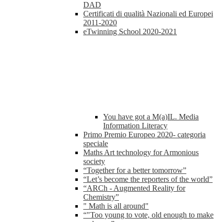
DAD
Certificati di qualità Nazionali ed Europei
2011-2020
eTwinning School 2020-2021
You have got a M(a)IL. Media
Information Literacy
Primo Premio Europeo 2020- categoria
speciale
Maths Art technology for Armonious
society
“Together for a better tomorrow”
“Let’s become the reporters of the world”
“ARCh - Augmented Reality for
Chemistry”
" Math is all around"
“"Too young to vote, old enough to make