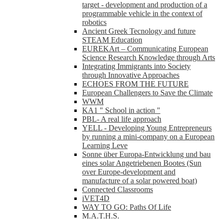
target - development and production of a
programmable vehicle in the context of
robotics
Ancient Greek Tecnology and future
STEAM Education
EUREKArt – Communicating European
Science Research Knowledge through Arts
Integrating Immigrants into Society
through Innovative Approaches
ECHOES FROM THE FUTURE
European Challengers to Save the Climate
WWM
KA1 " School in action "
PBL- A real life approach
YELL - Developing Young Entrepreneurs
by running a mini-company on a European
Learning Leve
Sonne über Europa-Entwicklung und bau
eines solar Angetriebenen Bootes (Sun
over Europe-development and
manufacture of a solar powered boat)
Connected Classrooms
iVET4D
WAY TO GO: Paths Of Life
M.A.T.H.S.