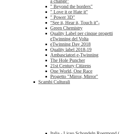
a change”
" Beyond the borders"
" Love it or Hate it"
" Power 3D"
“See it, Hear it, Touch it”-
Green Chemistry
Quality Label per cinque progetti
eTwinning del Volta
eTwinning Day 2018
Quality label 2018-19
Ambasciatori e-Twinning
The Hole Puncher
21st Century Citizens
One World, One Race
Progetto "Mirror, Mirror"
Scambi Culturali
Italia - Liceo Schondeln Roermond (