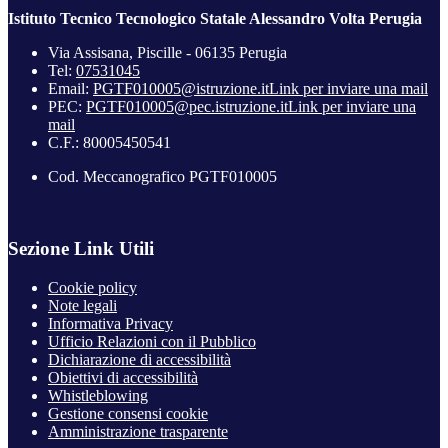
Istituto Tecnico Tecnologico Statale Alessandro Volta Perugia
Via Assisana, Piscille - 06135 Perugia
Tel:
07531045
Email:
PGTF010005@istruzione.it
Link per inviare una mail
PEC:
PGTF010005@pec.istruzione.it
Link per inviare una
mail
C.F.: 80005450541
Cod. Meccanografico PGTF010005
Sezione Link Utili
Cookie policy
Note legali
Informativa Privacy
Ufficio Relazioni con il Pubblico
Dichiarazione di accessibilità
Obiettivi di accessibilità
Whistleblowing
Gestione consensi cookie
Amministrazione trasparente