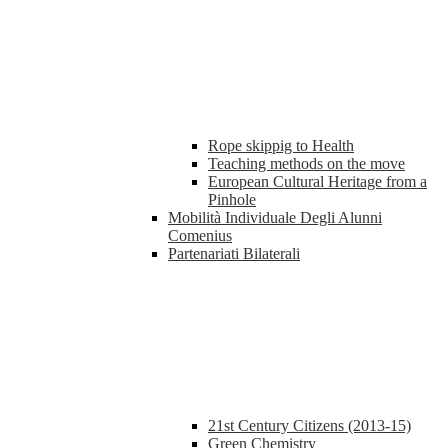
Rope skippig to Health
Teaching methods on the move
European Cultural Heritage from a
Pinhole
Mobilità Individuale Degli Alunni
Comenius
Partenariati Bilaterali
21st Century Citizens (2013-15)
Green Chemistry