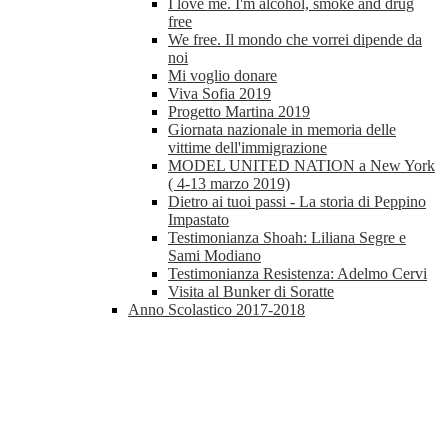
I love me. I'm alcohol, smoke and drug
free
We free. Il mondo che vorrei dipende da
noi
Mi voglio donare
Viva Sofia 2019
Progetto Martina 2019
Giornata nazionale in memoria delle
vittime dell'immigrazione
MODEL UNITED NATION a New York
( 4-13 marzo 2019)
Dietro ai tuoi passi - La storia di Peppino
Impastato
Testimonianza Shoah: Liliana Segre e
Sami Modiano
Testimonianza Resistenza: Adelmo Cervi
Visita al Bunker di Soratte
Anno Scolastico 2017-2018