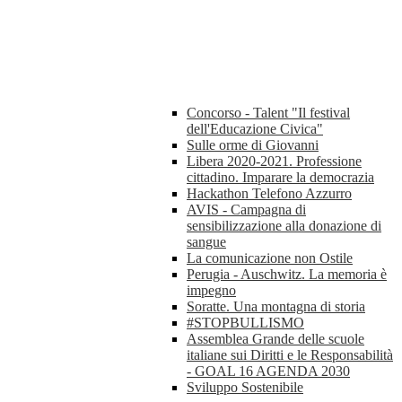
Concorso - Talent "Il festival
dell'Educazione Civica"
Sulle orme di Giovanni
Libera 2020-2021. Professione
cittadino. Imparare la democrazia
Hackathon Telefono Azzurro
AVIS - Campagna di
sensibilizzazione alla donazione di
sangue
La comunicazione non Ostile
Perugia - Auschwitz. La memoria è
impegno
Soratte. Una montagna di storia
#STOPBULLISMO
Assemblea Grande delle scuole
italiane sui Diritti e le Responsabilità
- GOAL 16 AGENDA 2030
Sviluppo Sostenibile