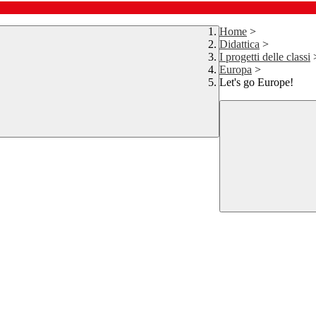
Home
>
Didattica
>
I progetti delle classi
Europa
>
Let's go Europe!