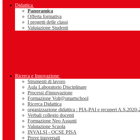
Didattica
Panoramica
Offerta formativa
I progetti delle classi
Valutazione Studenti
Ricerca e Innovazione
Strumenti di lavoro
Aula Laboratorio Disciplinare
Processi d'innovazione
Formazione Volt@smartschool
Ricerca Didattica
organizzazione didattica : PIA-PAI e recuperi A.S.2020
Verbali collegio docenti
Formazione Neo Assunti
Valutazione Scuola
INVALSI - OCSE PISA
Prove trasversali