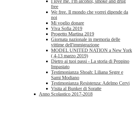
I love me. I'm alcohol, smoke and drug
free
We free. Il mondo che vorrei dipende da
noi
Mi voglio donare
Viva Sofia 2019
Progetto Martina 2019
Giornata nazionale in memoria delle
vittime dell'immigrazione
MODEL UNITED NATION a New York
( 4-13 marzo 2019)
Dietro ai tuoi passi - La storia di Peppino
Impastato
Testimonianza Shoah: Liliana Segre e
Sami Modiano
Testimonianza Resistenza: Adelmo Cervi
Visita al Bunker di Soratte
Anno Scolastico 2017-2018