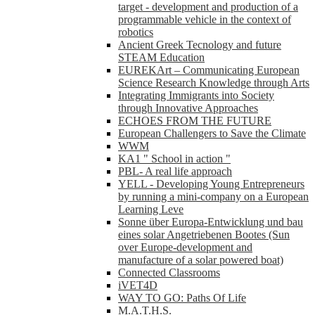
target - development and production of a
programmable vehicle in the context of
robotics
Ancient Greek Tecnology and future
STEAM Education
EUREKArt – Communicating European
Science Research Knowledge through Arts
Integrating Immigrants into Society
through Innovative Approaches
ECHOES FROM THE FUTURE
European Challengers to Save the Climate
WWM
KA1 " School in action "
PBL- A real life approach
YELL - Developing Young Entrepreneurs
by running a mini-company on a European
Learning Leve
Sonne über Europa-Entwicklung und bau
eines solar Angetriebenen Bootes (Sun
over Europe-development and
manufacture of a solar powered boat)
Connected Classrooms
iVET4D
WAY TO GO: Paths Of Life
M.A.T.H.S.