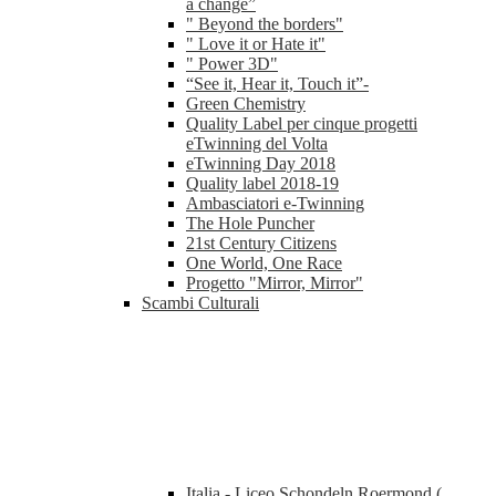
a change”
" Beyond the borders"
" Love it or Hate it"
" Power 3D"
“See it, Hear it, Touch it”-
Green Chemistry
Quality Label per cinque progetti
eTwinning del Volta
eTwinning Day 2018
Quality label 2018-19
Ambasciatori e-Twinning
The Hole Puncher
21st Century Citizens
One World, One Race
Progetto "Mirror, Mirror"
Scambi Culturali
Italia - Liceo Schondeln Roermond (