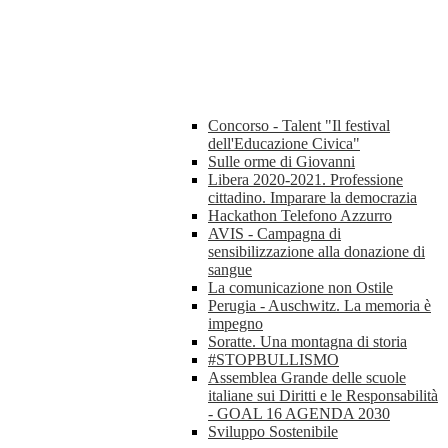
Concorso - Talent "Il festival
dell'Educazione Civica"
Sulle orme di Giovanni
Libera 2020-2021. Professione
cittadino. Imparare la democrazia
Hackathon Telefono Azzurro
AVIS - Campagna di
sensibilizzazione alla donazione di
sangue
La comunicazione non Ostile
Perugia - Auschwitz. La memoria è
impegno
Soratte. Una montagna di storia
#STOPBULLISMO
Assemblea Grande delle scuole
italiane sui Diritti e le Responsabilità
- GOAL 16 AGENDA 2030
Sviluppo Sostenibile