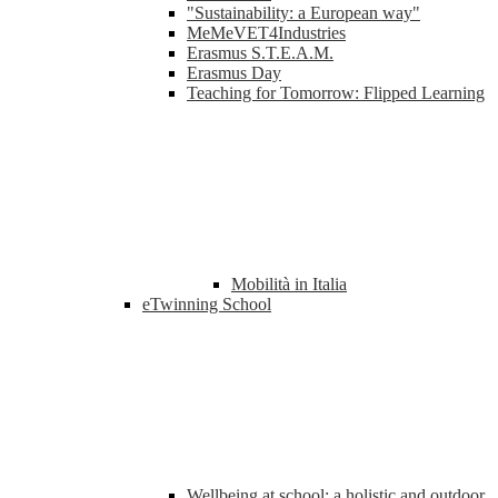
"Sustainability: a European way"
MeMeVET4Industries
Erasmus S.T.E.A.M.
Erasmus Day
Teaching for Tomorrow: Flipped Learning
Mobilità in Italia
eTwinning School
Wellbeing at school: a holistic and outdoor