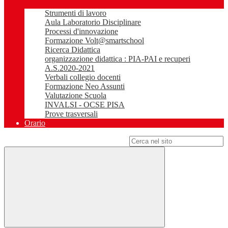
Strumenti di lavoro
Aula Laboratorio Disciplinare
Processi d'innovazione
Formazione Volt@smartschool
Ricerca Didattica
organizzazione didattica : PIA-PAI e recuperi
A.S.2020-2021
Verbali collegio docenti
Formazione Neo Assunti
Valutazione Scuola
INVALSI - OCSE PISA
Prove trasversali
Orario
Campo di ricerca per le pagine del sito