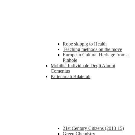
Rope skippig to Health
Teaching methods on the move
European Cultural Heritage from a
Pinhole
Mobilità Individuale Degli Alunni
Comenius
Partenariati Bilaterali
21st Century Citizens (2013-15)
Green Chemistry