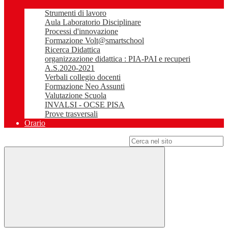
Strumenti di lavoro
Aula Laboratorio Disciplinare
Processi d'innovazione
Formazione Volt@smartschool
Ricerca Didattica
organizzazione didattica : PIA-PAI e recuperi
A.S.2020-2021
Verbali collegio docenti
Formazione Neo Assunti
Valutazione Scuola
INVALSI - OCSE PISA
Prove trasversali
Orario
Campo di ricerca per le pagine del sito