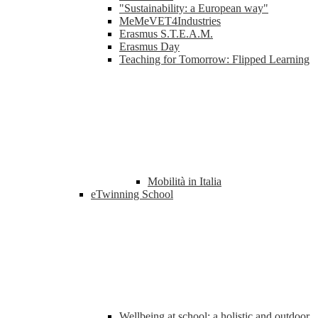
"Sustainability: a European way"
MeMeVET4Industries
Erasmus S.T.E.A.M.
Erasmus Day
Teaching for Tomorrow: Flipped Learning
Mobilità in Italia
eTwinning School
Wellbeing at school: a holistic and outdoor