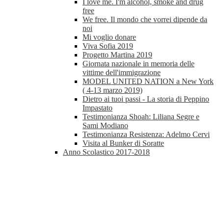
I love me. I'm alcohol, smoke and drug
free
We free. Il mondo che vorrei dipende da
noi
Mi voglio donare
Viva Sofia 2019
Progetto Martina 2019
Giornata nazionale in memoria delle
vittime dell'immigrazione
MODEL UNITED NATION a New York
( 4-13 marzo 2019)
Dietro ai tuoi passi - La storia di Peppino
Impastato
Testimonianza Shoah: Liliana Segre e
Sami Modiano
Testimonianza Resistenza: Adelmo Cervi
Visita al Bunker di Soratte
Anno Scolastico 2017-2018