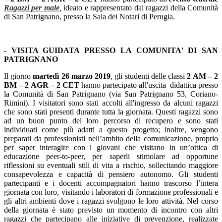
Ragazzi per male
,
ideato e rappresentato dai ragazzi della Comunità
di San Patrignano, presso la Sala dei Notari di Perugia.
-
VISITA GUIDATA PRESSO LA COMUNITA' DI SAN
PATRIGNANO
Il giorno
martedì 26 marzo 2019
,
gli studenti delle classi
2 AM – 2
BM – 2 AGR – 2 CET
hanno partecipato all'uscita didattica presso
la Comunità di San Patrignano (via San Patrignano 53, Coriano-
Rimini). I visitatori sono stati accolti all'ingresso da alcuni ragazzi
che sono stati presenti durante tutta la giornata. Questi ragazzi sono
ad un buon punto del loro percorso di recupero e sono stati
individuati come più adatti a questo progetto; inoltre, vengono
preparati da professionisti nell’ambito della comunicazione, proprio
per saper interagire con i giovani che visitano in un’ottica di
educazione peer-to-peer, per saperli stimolare ad opportune
riflessioni su eventuali stili di vita a rischio, sollecitando maggiore
consapevolezza e capacità di pensiero autonomo. Gli studenti
partecipanti e i docenti accompagnatori hanno trascorso l’intera
giornata con loro, visitando i laboratori di formazione professionali e
gli altri ambienti dove i ragazzi svolgono le loro attività. Nel corso
della giornata è stato previsto un momento di incontro con altri
ragazzi che partecipano alle iniziative di prevenzione, realizzate