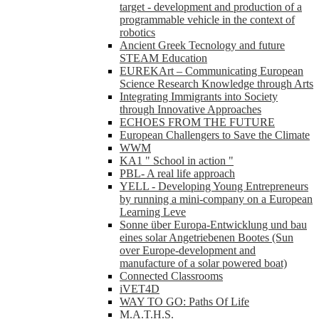
target - development and production of a
programmable vehicle in the context of
robotics
Ancient Greek Tecnology and future
STEAM Education
EUREKArt – Communicating European
Science Research Knowledge through Arts
Integrating Immigrants into Society
through Innovative Approaches
ECHOES FROM THE FUTURE
European Challengers to Save the Climate
WWM
KA1 " School in action "
PBL- A real life approach
YELL - Developing Young Entrepreneurs
by running a mini-company on a European
Learning Leve
Sonne über Europa-Entwicklung und bau
eines solar Angetriebenen Bootes (Sun
over Europe-development and
manufacture of a solar powered boat)
Connected Classrooms
iVET4D
WAY TO GO: Paths Of Life
M.A.T.H.S.