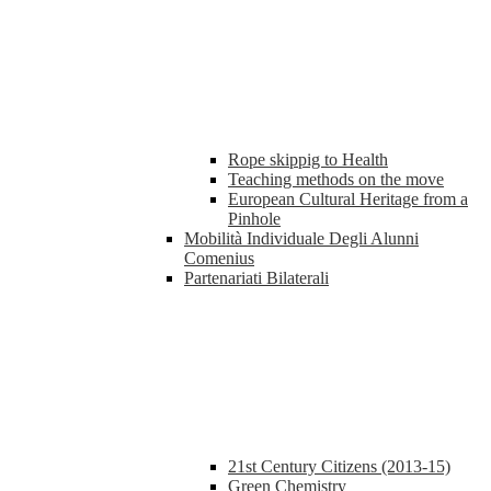
Rope skippig to Health
Teaching methods on the move
European Cultural Heritage from a
Pinhole
Mobilità Individuale Degli Alunni
Comenius
Partenariati Bilaterali
21st Century Citizens (2013-15)
Green Chemistry