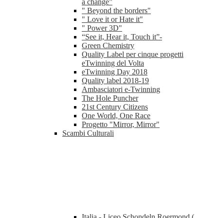
a change”
" Beyond the borders"
" Love it or Hate it"
" Power 3D"
“See it, Hear it, Touch it”-
Green Chemistry
Quality Label per cinque progetti
eTwinning del Volta
eTwinning Day 2018
Quality label 2018-19
Ambasciatori e-Twinning
The Hole Puncher
21st Century Citizens
One World, One Race
Progetto "Mirror, Mirror"
Scambi Culturali
Italia - Liceo Schondeln Roermond (