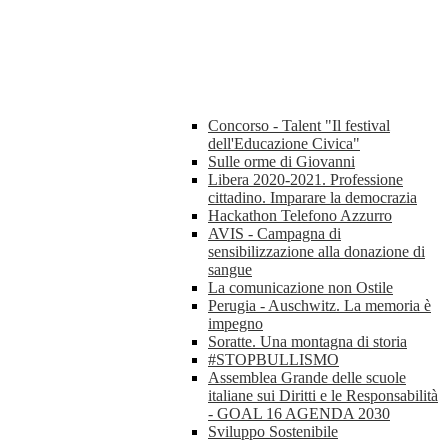
Concorso - Talent "Il festival
dell'Educazione Civica"
Sulle orme di Giovanni
Libera 2020-2021. Professione
cittadino. Imparare la democrazia
Hackathon Telefono Azzurro
AVIS - Campagna di
sensibilizzazione alla donazione di
sangue
La comunicazione non Ostile
Perugia - Auschwitz. La memoria è
impegno
Soratte. Una montagna di storia
#STOPBULLISMO
Assemblea Grande delle scuole
italiane sui Diritti e le Responsabilità
- GOAL 16 AGENDA 2030
Sviluppo Sostenibile