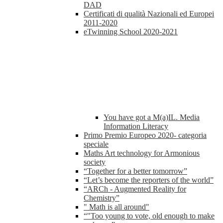
DAD
Certificati di qualità Nazionali ed Europei
2011-2020
eTwinning School 2020-2021
You have got a M(a)IL. Media
Information Literacy
Primo Premio Europeo 2020- categoria
speciale
Maths Art technology for Armonious
society
“Together for a better tomorrow”
“Let’s become the reporters of the world”
“ARCh - Augmented Reality for
Chemistry”
" Math is all around"
“"Too young to vote, old enough to make