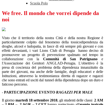
Scuola Polo
We free. Il mondo che vorrei dipende da
noi
Visto che il territorio della nostra Città e della nostra Regione è
particolarmente colpito dal fenomeno della tossicodipendenza da
droghe, alcool e ludopatia, in fasce di età sempre più giovani e con
effetti devastanti, i vari Lions Club di Perugia hanno deciso di
promuovere un progetto di prevenzione spalmato nel tempo in
collaborazione con la
Comunità di San Patrignano
e
l'Associazione dei Genitori ANGLAD-Perugia. L'obiettivo è la
presa di coscienza del problema della dipendenza innanzitutto da
parte dei giovani, ma anche delle famiglie, degli educatori e delle
Istituzioni, attraverso la testimonianza diretta di ragazze e ragazzi
che sono entrati ed usciti dal tunnel della dipendenza dopo un duro e
faticoso percorso.
-
PARTECIPAZIONE EVENTO
RAGAZZI PER MALE
Il giorno
martedì 18 settembre 2018
, gli studenti delle classi
2 AM
– 2 BM –
2 AGR – 2 CET
hanno partecipato all'
evento teatrale