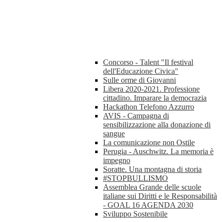
Concorso - Talent "Il festival
dell'Educazione Civica"
Sulle orme di Giovanni
Libera 2020-2021. Professione
cittadino. Imparare la democrazia
Hackathon Telefono Azzurro
AVIS - Campagna di
sensibilizzazione alla donazione di
sangue
La comunicazione non Ostile
Perugia - Auschwitz. La memoria è
impegno
Soratte. Una montagna di storia
#STOPBULLISMO
Assemblea Grande delle scuole
italiane sui Diritti e le Responsabilità
- GOAL 16 AGENDA 2030
Sviluppo Sostenibile