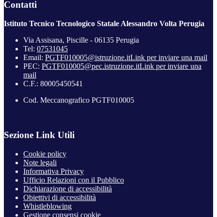
Contatti
Istituto Tecnico Tecnologico Statale Alessandro Volta Perugia
Via Assisana, Piscille - 06135 Perugia
Tel:
07531045
Email:
PGTF010005@istruzione.it
Link per inviare una mail
PEC:
PGTF010005@pec.istruzione.it
Link per inviare una
mail
C.F.: 80005450541
Cod. Meccanografico PGTF010005
Sezione Link Utili
Cookie policy
Note legali
Informativa Privacy
Ufficio Relazioni con il Pubblico
Dichiarazione di accessibilità
Obiettivi di accessibilità
Whistleblowing
Gestione consensi cookie