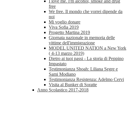
I love me. I'm alcohol, smoke and drug
free
We free. Il mondo che vorrei dipende da
noi
Mi voglio donare
Viva Sofia 2019
Progetto Martina 2019
Giornata nazionale in memoria delle
vittime dell'immigrazione
MODEL UNITED NATION a New York
( 4-13 marzo 2019)
Dietro ai tuoi passi - La storia di Peppino
Impastato
Testimonianza Shoah: Liliana Segre e
Sami Modiano
Testimonianza Resistenza: Adelmo Cervi
Visita al Bunker di Soratte
Anno Scolastico 2017-2018