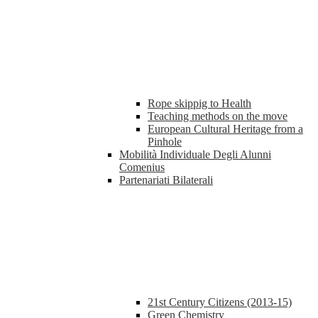
Rope skippig to Health
Teaching methods on the move
European Cultural Heritage from a
Pinhole
Mobilità Individuale Degli Alunni
Comenius
Partenariati Bilaterali
21st Century Citizens (2013-15)
Green Chemistry