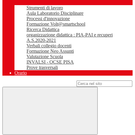
Strumenti di lavoro
Aula Laboratorio Disciplinare
Processi d'innovazione
Formazione Volt@smartschool
Ricerca Didattica
organizzazione didattica : PIA-PAI e recuperi
A.S.2020-2021
Verbali collegio docenti
Formazione Neo Assunti
Valutazione Scuola
INVALSI - OCSE PISA
Prove trasversali
Orario
Campo di ricerca per le pagine del sito