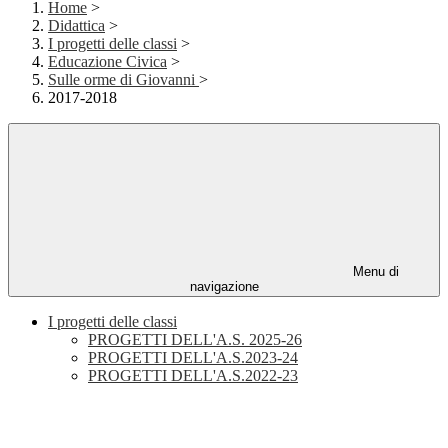
Home
>
Didattica
>
I progetti delle classi
>
Educazione Civica
>
Sulle orme di Giovanni
>
2017-2018
Menu di
navigazione
I progetti delle classi
PROGETTI DELL'A.S. 2025-26
PROGETTI DELL'A.S.2023-24
PROGETTI DELL'A.S.2022-23