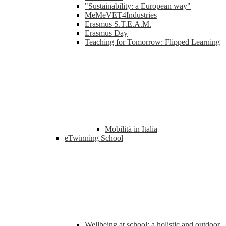
"Sustainability: a European way"
MeMeVET4Industries
Erasmus S.T.E.A.M.
Erasmus Day
Teaching for Tomorrow: Flipped Learning
Mobilità in Italia
eTwinning School
Wellbeing at school: a holistic and outdoor