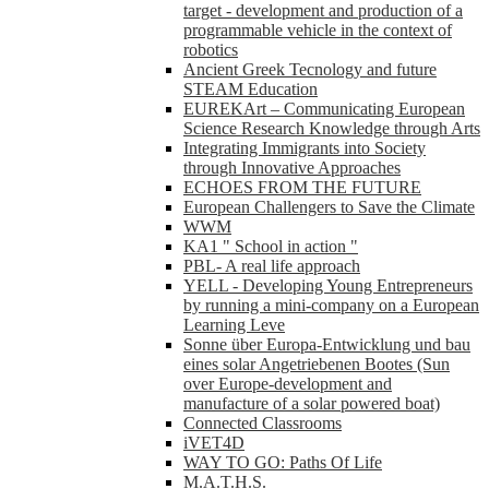
target - development and production of a
programmable vehicle in the context of
robotics
Ancient Greek Tecnology and future
STEAM Education
EUREKArt – Communicating European
Science Research Knowledge through Arts
Integrating Immigrants into Society
through Innovative Approaches
ECHOES FROM THE FUTURE
European Challengers to Save the Climate
WWM
KA1 " School in action "
PBL- A real life approach
YELL - Developing Young Entrepreneurs
by running a mini-company on a European
Learning Leve
Sonne über Europa-Entwicklung und bau
eines solar Angetriebenen Bootes (Sun
over Europe-development and
manufacture of a solar powered boat)
Connected Classrooms
iVET4D
WAY TO GO: Paths Of Life
M.A.T.H.S.