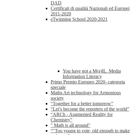
DAD
Certificati di qualità Nazionali ed Europei
2011-2020
eTwinning School 2020-2021
You have got a M(a)IL. Media
Information Literacy
Primo Premio Europeo 2020- categoria
speciale
Maths Art technology for Armonious
society
“Together for a better tomorrow”
“Let’s become the reporters of the world”
“ARCh - Augmented Reality for
Chemistry”
" Math is all around"
“"Too young to vote, old enough to make