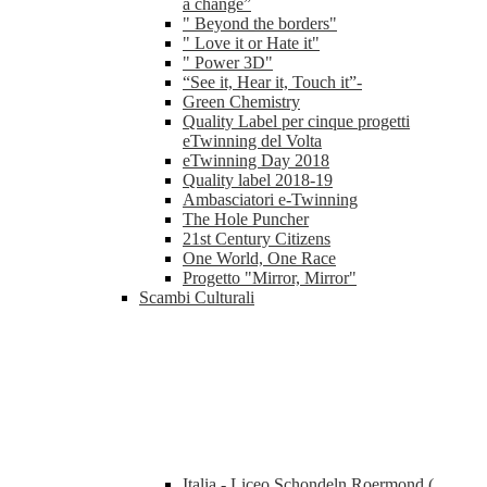
a change”
" Beyond the borders"
" Love it or Hate it"
" Power 3D"
“See it, Hear it, Touch it”-
Green Chemistry
Quality Label per cinque progetti
eTwinning del Volta
eTwinning Day 2018
Quality label 2018-19
Ambasciatori e-Twinning
The Hole Puncher
21st Century Citizens
One World, One Race
Progetto "Mirror, Mirror"
Scambi Culturali
Italia - Liceo Schondeln Roermond (