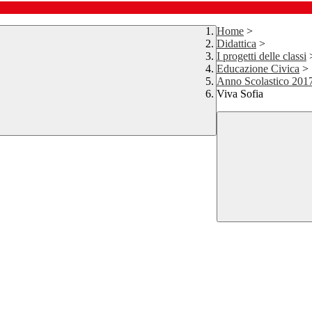
Home
>
Didattica
>
I progetti delle classi
Educazione Civica
>
Anno Scolastico 201
Viva Sofia