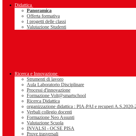
Didattica
Panoramica
Offerta formativa
I progetti delle classi
Valutazione Studenti
Ricerca e Innovazione
Strumenti di lavoro
Aula Laboratorio Disciplinare
Processi d'innovazione
Formazione Volt@smartschool
Ricerca Didattica
organizzazione didattica : PIA-PAI e recuperi A.S.2020
Verbali collegio docenti
Formazione Neo Assunti
Valutazione Scuola
INVALSI - OCSE PISA
Prove trasversali