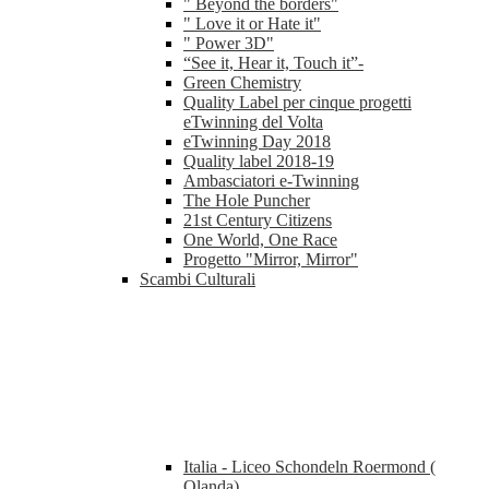
" Beyond the borders"
" Love it or Hate it"
" Power 3D"
“See it, Hear it, Touch it”-
Green Chemistry
Quality Label per cinque progetti
eTwinning del Volta
eTwinning Day 2018
Quality label 2018-19
Ambasciatori e-Twinning
The Hole Puncher
21st Century Citizens
One World, One Race
Progetto "Mirror, Mirror"
Scambi Culturali
Italia - Liceo Schondeln Roermond (
Olanda)