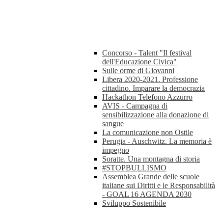
Concorso - Talent "Il festival
dell'Educazione Civica"
Sulle orme di Giovanni
Libera 2020-2021. Professione
cittadino. Imparare la democrazia
Hackathon Telefono Azzurro
AVIS - Campagna di
sensibilizzazione alla donazione di
sangue
La comunicazione non Ostile
Perugia - Auschwitz. La memoria è
impegno
Soratte. Una montagna di storia
#STOPBULLISMO
Assemblea Grande delle scuole
italiane sui Diritti e le Responsabilità
- GOAL 16 AGENDA 2030
Sviluppo Sostenibile