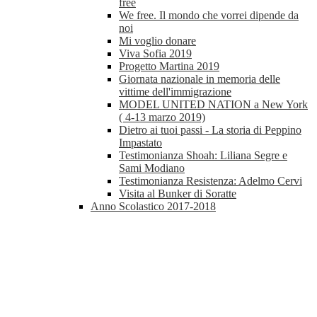
free
We free. Il mondo che vorrei dipende da
noi
Mi voglio donare
Viva Sofia 2019
Progetto Martina 2019
Giornata nazionale in memoria delle
vittime dell'immigrazione
MODEL UNITED NATION a New York
( 4-13 marzo 2019)
Dietro ai tuoi passi - La storia di Peppino
Impastato
Testimonianza Shoah: Liliana Segre e
Sami Modiano
Testimonianza Resistenza: Adelmo Cervi
Visita al Bunker di Soratte
Anno Scolastico 2017-2018