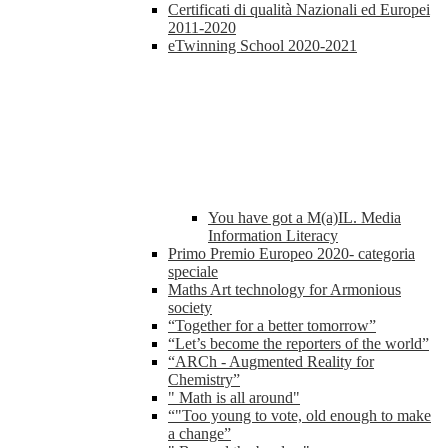
Certificati di qualità Nazionali ed Europei
2011-2020
eTwinning School 2020-2021
You have got a M(a)IL. Media
Information Literacy
Primo Premio Europeo 2020- categoria
speciale
Maths Art technology for Armonious
society
“Together for a better tomorrow”
“Let’s become the reporters of the world”
“ARCh - Augmented Reality for
Chemistry”
" Math is all around"
“"Too young to vote, old enough to make
a change”