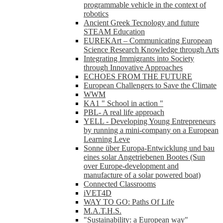
programmable vehicle in the context of
robotics
Ancient Greek Tecnology and future
STEAM Education
EUREKArt – Communicating European
Science Research Knowledge through Arts
Integrating Immigrants into Society
through Innovative Approaches
ECHOES FROM THE FUTURE
European Challengers to Save the Climate
WWM
KA1 " School in action "
PBL- A real life approach
YELL - Developing Young Entrepreneurs
by running a mini-company on a European
Learning Leve
Sonne über Europa-Entwicklung und bau
eines solar Angetriebenen Bootes (Sun
over Europe-development and
manufacture of a solar powered boat)
Connected Classrooms
iVET4D
WAY TO GO: Paths Of Life
M.A.T.H.S.
"Sustainability: a European way"