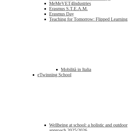
MeMeVET4Industries
Erasmus S.T.E.A.M.
Erasmus Day
Teaching for Tomorrow: Flipped Learning
Mobilità in Italia
eTwinning School
Wellbeing at school: a holistic and outdoor
approach 2025/2026