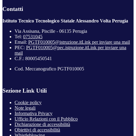
Contatti
Istituto Tecnico Tecnologico Statale Alessandro Volta Perugia
Via Assisana, Piscille - 06135 Perugia
Tel:
07531045
Email:
PGTF010005@istruzione.it
Link per inviare una mail
PEC:
PGTF010005@pec.istruzione.it
Link per inviare una
mail
C.F.: 80005450541
Cod. Meccanografico PGTF010005
Sezione Link Utili
Cookie policy
Note legali
Informativa Privacy
Ufficio Relazioni con il Pubblico
Dichiarazione di accessibilità
Obiettivi di accessibilità
Whistleblowing