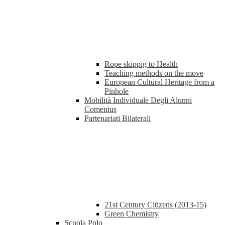
Rope skippig to Health
Teaching methods on the move
European Cultural Heritage from a
Pinhole
Mobilità Individuale Degli Alunni
Comenius
Partenariati Bilaterali
21st Century Citizens (2013-15)
Green Chemistry
Scuola Polo