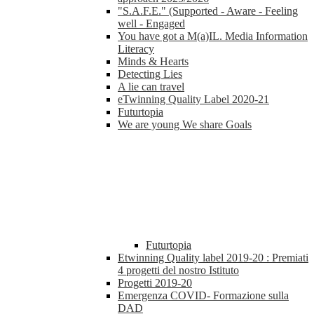
"S.A.F.E." (Supported - Aware - Feeling
well - Engaged
You have got a M(a)IL. Media Information
Literacy
Minds & Hearts
Detecting Lies
A lie can travel
eTwinning Quality Label 2020-21
Futurtopia
We are young We share Goals
Futurtopia
Etwinning Quality label 2019-20 : Premiati
4 progetti del nostro Istituto
Progetti 2019-20
Emergenza COVID- Formazione sulla
DAD