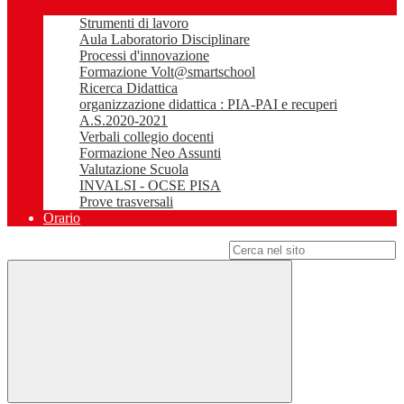
Strumenti di lavoro
Aula Laboratorio Disciplinare
Processi d'innovazione
Formazione Volt@smartschool
Ricerca Didattica
organizzazione didattica : PIA-PAI e recuperi
A.S.2020-2021
Verbali collegio docenti
Formazione Neo Assunti
Valutazione Scuola
INVALSI - OCSE PISA
Prove trasversali
Orario
Campo di ricerca per le pagine del sito