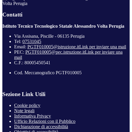
Volta Perugia
Contatti
Istituto Tecnico Tecnologico Statale Alessandro Volta Perugia
Via Assisana, Piscille - 06135 Perugia
Tel:
07531045
Email:
PGTF010005@istruzione.it
Link per inviare una mail
PEC:
PGTF010005@pec.istruzione.it
Link per inviare una
mail
C.F.: 80005450541
Cod. Meccanografico PGTF010005
Sezione Link Utili
Cookie policy
Note legali
Informativa Privacy
Ufficio Relazioni con il Pubblico
Dichiarazione di accessibilità
Obiettivi di accessibilità