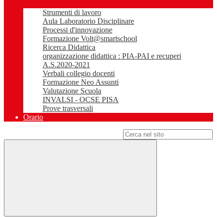
Strumenti di lavoro
Aula Laboratorio Disciplinare
Processi d'innovazione
Formazione Volt@smartschool
Ricerca Didattica
organizzazione didattica : PIA-PAI e recuperi
A.S.2020-2021
Verbali collegio docenti
Formazione Neo Assunti
Valutazione Scuola
INVALSI - OCSE PISA
Prove trasversali
Orario
Campo di ricerca per le pagine del sito