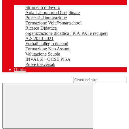
Strumenti di lavoro
Aula Laboratorio Disciplinare
Processi d'innovazione
Formazione Volt@smartschool
Ricerca Didattica
organizzazione didattica : PIA-PAI e recuperi
A.S.2020-2021
Verbali collegio docenti
Formazione Neo Assunti
Valutazione Scuola
INVALSI - OCSE PISA
Prove trasversali
Orario
Campo di ricerca per le pagine del sito