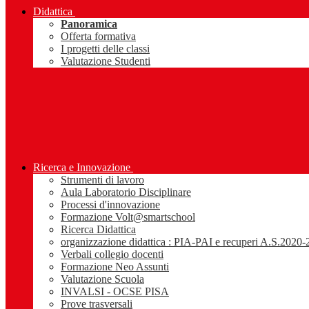
Didattica
Panoramica
Offerta formativa
I progetti delle classi
Valutazione Studenti
Ricerca e Innovazione
Strumenti di lavoro
Aula Laboratorio Disciplinare
Processi d'innovazione
Formazione Volt@smartschool
Ricerca Didattica
organizzazione didattica : PIA-PAI e recuperi A.S.2020
Verbali collegio docenti
Formazione Neo Assunti
Valutazione Scuola
INVALSI - OCSE PISA
Prove trasversali