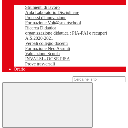
Strumenti di lavoro
Aula Laboratorio Disciplinare
Processi d'innovazione
Formazione Volt@smartschool
Ricerca Didattica
organizzazione didattica : PIA-PAI e recuperi
A.S.2020-2021
Verbali collegio docenti
Formazione Neo Assunti
Valutazione Scuola
INVALSI - OCSE PISA
Prove trasversali
Orario
Campo di ricerca per le pagine del sito