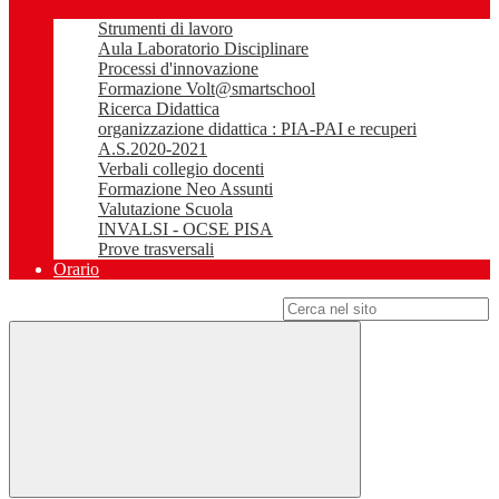
Strumenti di lavoro
Aula Laboratorio Disciplinare
Processi d'innovazione
Formazione Volt@smartschool
Ricerca Didattica
organizzazione didattica : PIA-PAI e recuperi
A.S.2020-2021
Verbali collegio docenti
Formazione Neo Assunti
Valutazione Scuola
INVALSI - OCSE PISA
Prove trasversali
Orario
Campo di ricerca per le pagine del sito