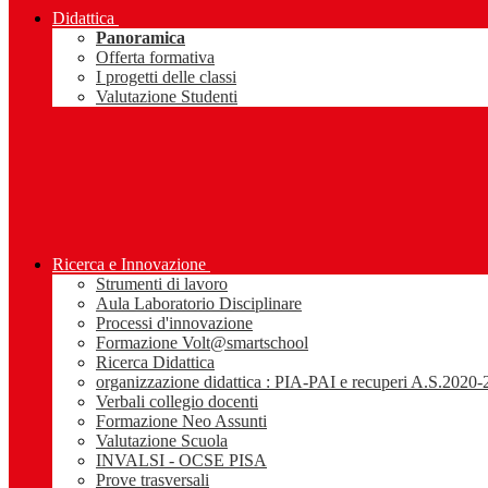
Didattica
Panoramica
Offerta formativa
I progetti delle classi
Valutazione Studenti
Ricerca e Innovazione
Strumenti di lavoro
Aula Laboratorio Disciplinare
Processi d'innovazione
Formazione Volt@smartschool
Ricerca Didattica
organizzazione didattica : PIA-PAI e recuperi A.S.2020
Verbali collegio docenti
Formazione Neo Assunti
Valutazione Scuola
INVALSI - OCSE PISA
Prove trasversali