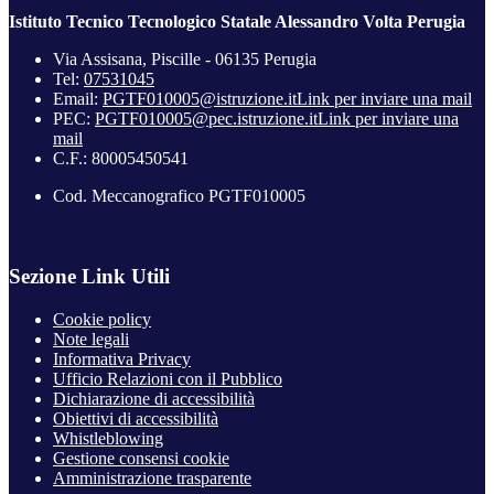
Istituto Tecnico Tecnologico Statale Alessandro Volta Perugia
Via Assisana, Piscille - 06135 Perugia
Tel:
07531045
Email:
PGTF010005@istruzione.it
Link per inviare una mail
PEC:
PGTF010005@pec.istruzione.it
Link per inviare una
mail
C.F.: 80005450541
Cod. Meccanografico PGTF010005
Sezione Link Utili
Cookie policy
Note legali
Informativa Privacy
Ufficio Relazioni con il Pubblico
Dichiarazione di accessibilità
Obiettivi di accessibilità
Whistleblowing
Gestione consensi cookie
Amministrazione trasparente