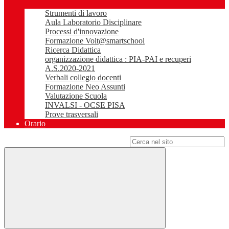
Strumenti di lavoro
Aula Laboratorio Disciplinare
Processi d'innovazione
Formazione Volt@smartschool
Ricerca Didattica
organizzazione didattica : PIA-PAI e recuperi
A.S.2020-2021
Verbali collegio docenti
Formazione Neo Assunti
Valutazione Scuola
INVALSI - OCSE PISA
Prove trasversali
Orario
Campo di ricerca per le pagine del sito