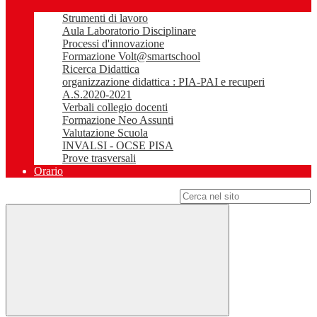
Strumenti di lavoro
Aula Laboratorio Disciplinare
Processi d'innovazione
Formazione Volt@smartschool
Ricerca Didattica
organizzazione didattica : PIA-PAI e recuperi
A.S.2020-2021
Verbali collegio docenti
Formazione Neo Assunti
Valutazione Scuola
INVALSI - OCSE PISA
Prove trasversali
Orario
Campo di ricerca per le pagine del sito