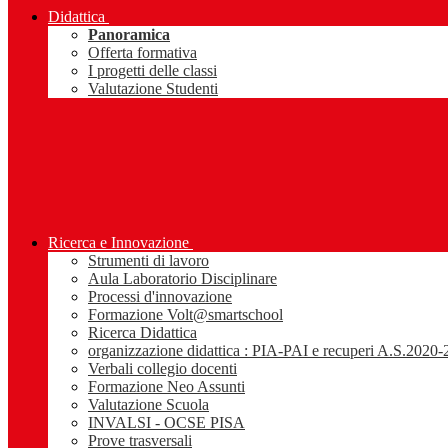
Didattica
Panoramica
Offerta formativa
I progetti delle classi
Valutazione Studenti
Ricerca e Innovazione
Strumenti di lavoro
Aula Laboratorio Disciplinare
Processi d'innovazione
Formazione Volt@smartschool
Ricerca Didattica
organizzazione didattica : PIA-PAI e recuperi A.S.2020
Verbali collegio docenti
Formazione Neo Assunti
Valutazione Scuola
INVALSI - OCSE PISA
Prove trasversali