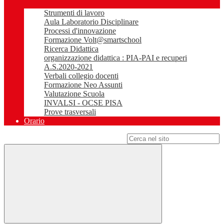
Strumenti di lavoro
Aula Laboratorio Disciplinare
Processi d'innovazione
Formazione Volt@smartschool
Ricerca Didattica
organizzazione didattica : PIA-PAI e recuperi
A.S.2020-2021
Verbali collegio docenti
Formazione Neo Assunti
Valutazione Scuola
INVALSI - OCSE PISA
Prove trasversali
Orario
Campo di ricerca per le pagine del sito