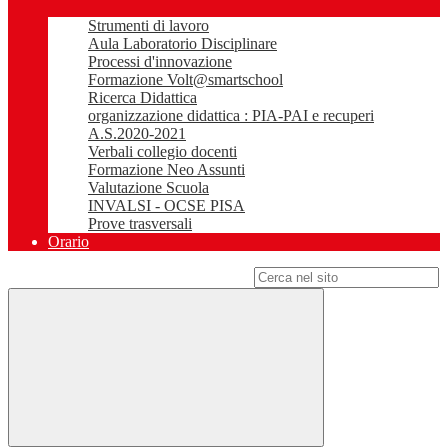
Strumenti di lavoro
Aula Laboratorio Disciplinare
Processi d'innovazione
Formazione Volt@smartschool
Ricerca Didattica
organizzazione didattica : PIA-PAI e recuperi
A.S.2020-2021
Verbali collegio docenti
Formazione Neo Assunti
Valutazione Scuola
INVALSI - OCSE PISA
Prove trasversali
Orario
Campo di ricerca per le pagine del sito