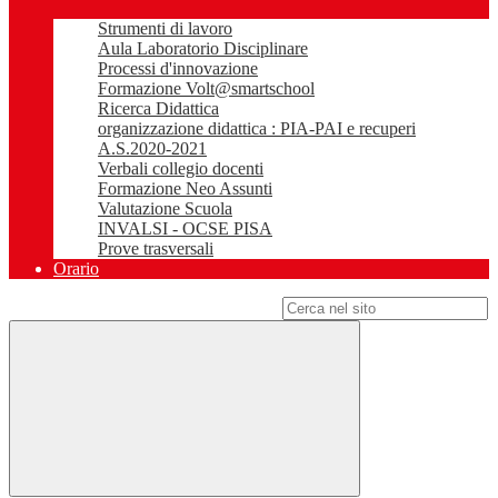
Strumenti di lavoro
Aula Laboratorio Disciplinare
Processi d'innovazione
Formazione Volt@smartschool
Ricerca Didattica
organizzazione didattica : PIA-PAI e recuperi
A.S.2020-2021
Verbali collegio docenti
Formazione Neo Assunti
Valutazione Scuola
INVALSI - OCSE PISA
Prove trasversali
Orario
Campo di ricerca per le pagine del sito